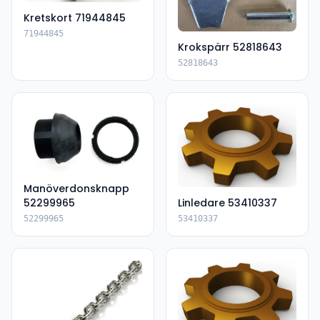
Kretskort 71944845
71944845
Krokspärr 52818643
52818643
Manöverdonsknapp
52299965
Linledare 53410337
52299965
53410337