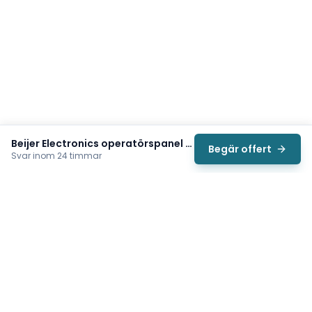
Beijer Electronics operatörspanel 630000105
Begär offert
Svar inom 24 timmar
Svea