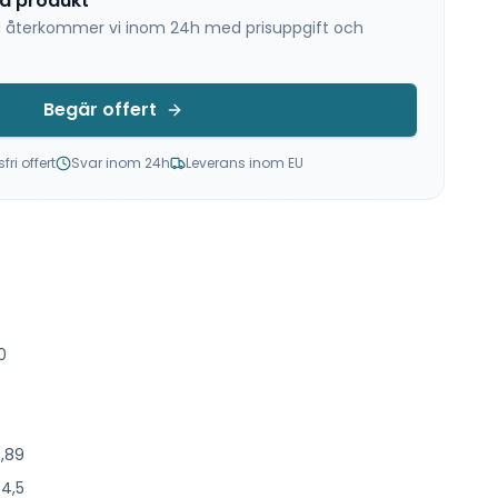
na produkt
 så återkommer vi inom 24h med prisuppgift och
Begär offert
ri offert
Svar inom 24h
Leverans inom EU
0
0
0,89
94,5