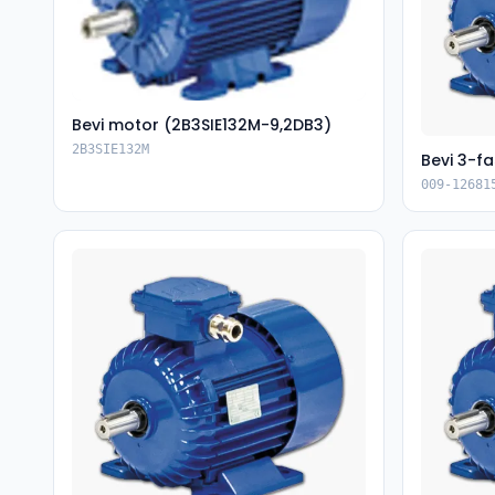
Bevi motor (2B3SIE132M-9,2DB3)
2B3SIE132M
Bevi 3-f
009-12681