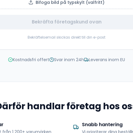
Bifoga bild på typskylt (valfritt)
Bekräfta företagskund ovan
Bekräftelsemail skickas direkt till din e-post
Kostnadsfri offert
Svar inom 24h
Leverans inom EU
Därför handlar företag hos os
ar
Snabb hantering
t från 1 200+ varumärken
Vi prioriterar dina bestäl