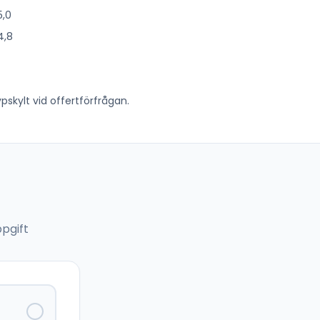
5,0
4,8
skylt vid offertförfrågan.
pgift