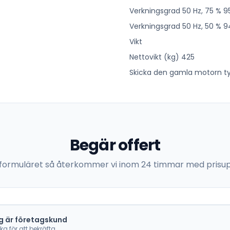
Verkningsgrad 50 Hz, 75 % 9
Verkningsgrad 50 Hz, 50 % 9
Vikt
Nettovikt (kg) 425
Skicka den gamla motorn typ
Begär offert
 i formuläret så återkommer vi inom 24 timmar med prisup
g är företagskund
cka för att bekräfta