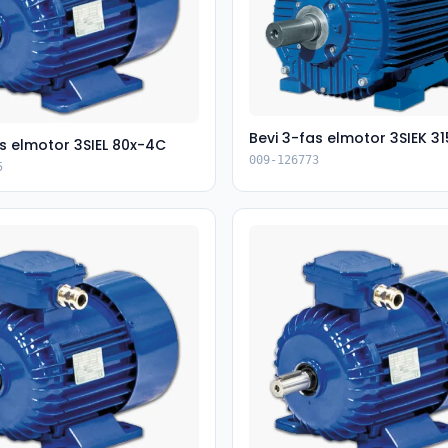
Bevi 3-fas elmotor 3SIEK 
as elmotor 3SIEL 80x-4C
009-126773
5