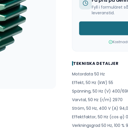
Få pris på den
Fyll i formuläret
leveranstid.
Kostnadsf
TEKNISKA DETALJER
Motordata 50 Hz
Effekt, 50 Hz (kW) 55
Spänning, 50 Hz (V) 400/69
Varvtal, 50 Hz (r/m) 2970
Ström, 50 Hz, 400 V (A) 94,
Effektfaktor, 50 Hz (cos φ) 
Verkningsgrad 50 Hz, 100 % 