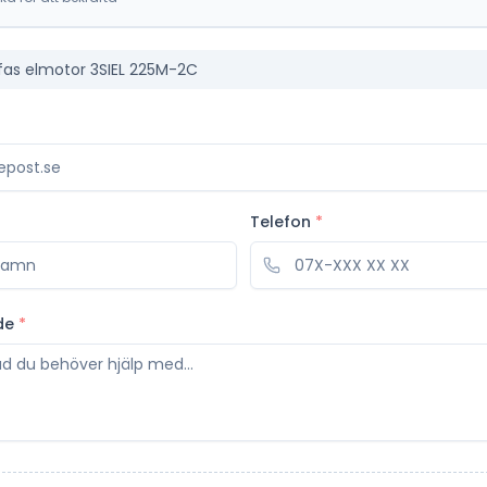
fas elmotor 3SIEL 225M-2C
Telefon
*
de
*