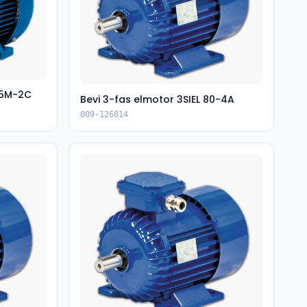
315M-2C
Bevi 3-fas elmotor 3SIEL 80-4A
009-126814