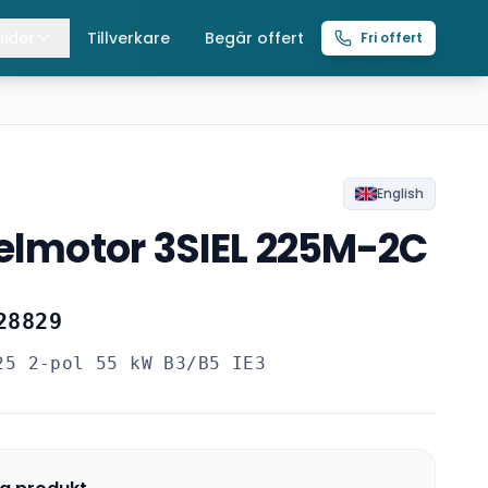
ider
Tillverkare
Begär offert
Fri offert
lla guider
raverser
ättingtelfrar
English
 elmotor 3SIEL 225M-2C
intelfrar
28829
25 2-pol 55 kW B3/B5 IE3