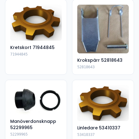
Kretskort 71944845
71944845
Krokspärr 52818643
52818643
Manöverdonsknapp
52299965
Linledare 53410337
52299965
53410337