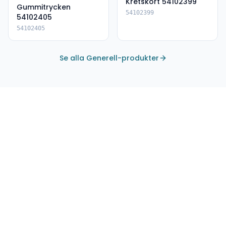
Kretskort 54102399
Gummitrycken
54102399
54102405
54102405
Se alla Generell-produkter