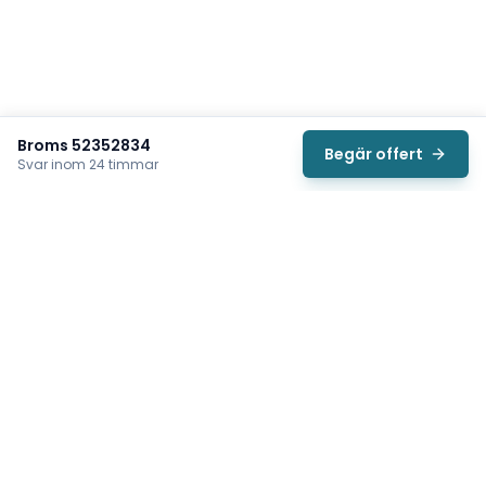
Broms 52352834
Begär offert
Svar inom 24 timmar
Svea
Vi hjälper svenska underhållsteam hitta rätt reservdelar till
traverser, telfrar, industriportar och hissar — så att