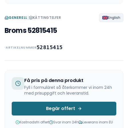
|
GENERELL
KÄTTINGTELFER
English
Broms 52815415
52815415
ARTIKELNUMMER
Få pris på denna produkt
Fyll i formuläret så återkommer vi inom 24h
med prisuppgift och leveranstid.
Begär offert
Kostnadsfri offert
Svar inom 24h
Leverans inom EU