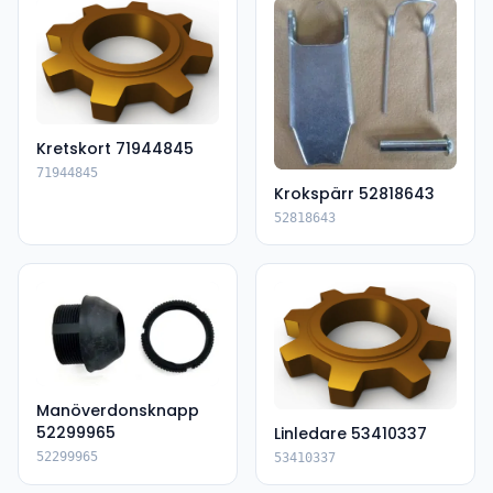
Kretskort 71944845
71944845
Krokspärr 52818643
52818643
Manöverdonsknapp
52299965
Linledare 53410337
52299965
53410337