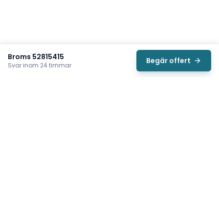
Broms 52815415
Begär offert
Svar inom 24 timmar
Svea
Vi hjälper svenska underhållsteam hitta rätt reservdelar till
traverser, telfrar, industriportar och hissar — så att
produktionen kan fortsätta rulla. Sedan 2009.