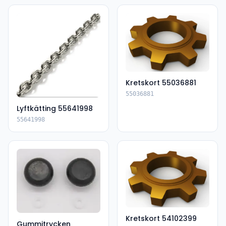
Kretskort 55036881
55036881
Lyftkätting 55641998
55641998
Kretskort 54102399
Gummitrycken