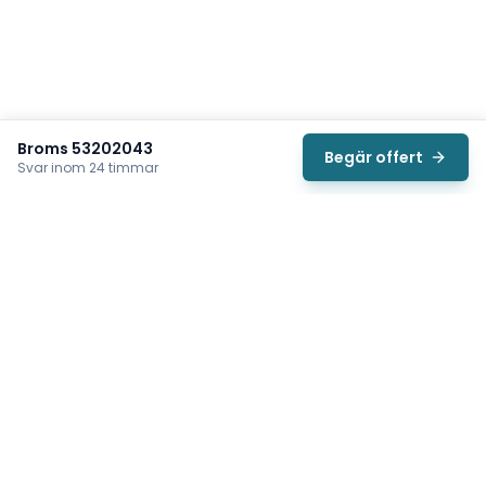
Broms 53202043
Begär offert
Svar inom 24 timmar
Svea
Vi hjälper svenska underhållsteam hitta rätt reservdelar till
traverser, telfrar, industriportar och hissar — så att