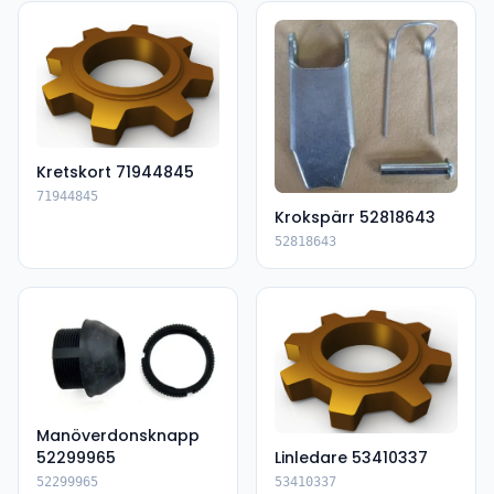
Kretskort 71944845
71944845
Krokspärr 52818643
52818643
Manöverdonsknapp
52299965
Linledare 53410337
52299965
53410337