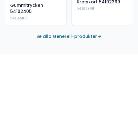
Kretskort 54102399
Gummitrycken
54102399
54102405
54102405
Se alla Generell-produkter