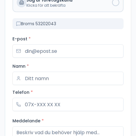
Jag är företagskund
Klicka för att bekräfta
Broms 53202043
E-post
*
Namn
*
Telefon
*
Meddelande
*