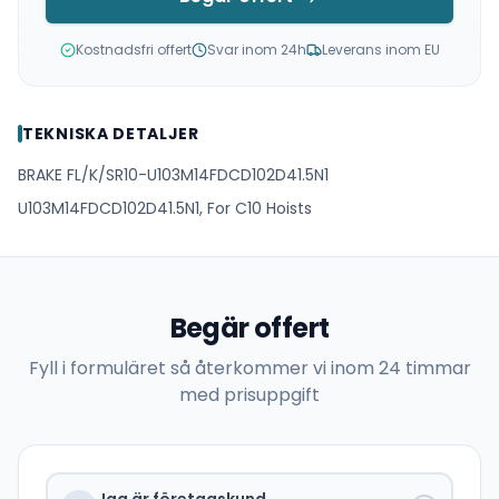
Kostnadsfri offert
Svar inom 24h
Leverans inom EU
TEKNISKA DETALJER
BRAKE FL/K/SR10-U103M14FDCD102D41.5N1
U103M14FDCD102D41.5N1, For C10 Hoists
Begär offert
Fyll i formuläret så återkommer vi inom 24 timmar
med prisuppgift