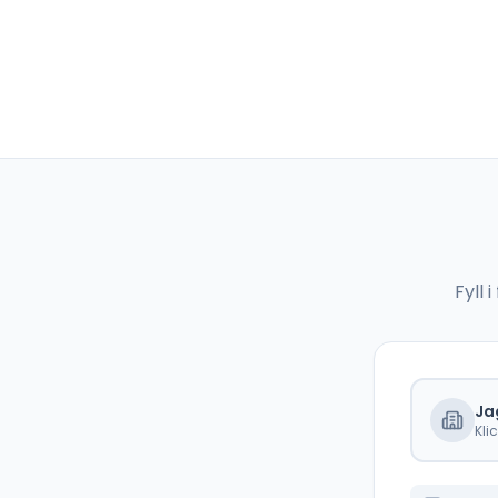
Fyll
Ja
Kli