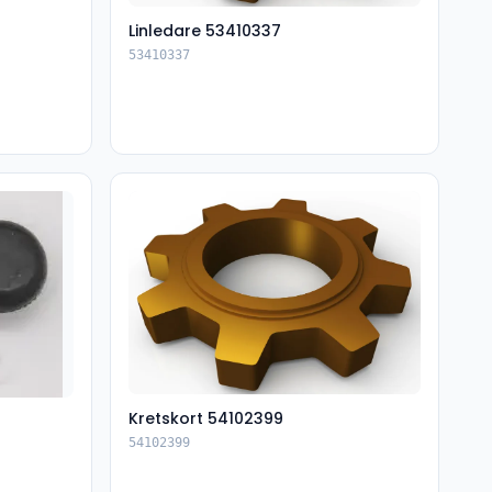
Linledare 53410337
53410337
Kretskort 54102399
54102399