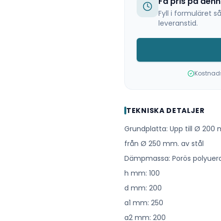
Få pris på den
Fyll i formuläret
leveranstid.
Kostnadsf
TEKNISKA DETALJER
Grundplatta: Upp till Ø 200 
från Ø 250 mm. av stål
Dämpmassa: Porös polyuera
h mm: 100
d mm: 200
a1 mm: 250
a2 mm: 200