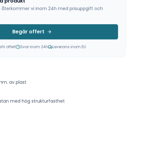
na produkt
 så återkommer vi inom 24h med prisuppgift och
Begär offert
ri offert
Svar inom 24h
Leverans inom EU
mm. av plast
tan med hög strukturfasthet