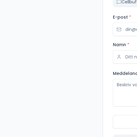
Cellbu
E-post
*
Namn
*
Meddelan