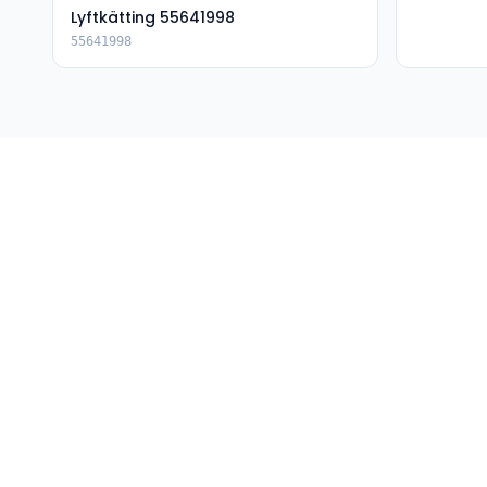
Lyftkätting 55641998
55641998