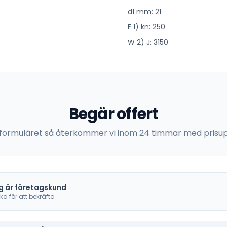
d1 mm: 21
F 1) kn: 250
W 2) J: 3150
Begär offert
 i formuläret så återkommer vi inom 24 timmar med prisup
g är företagskund
cka för att bekräfta