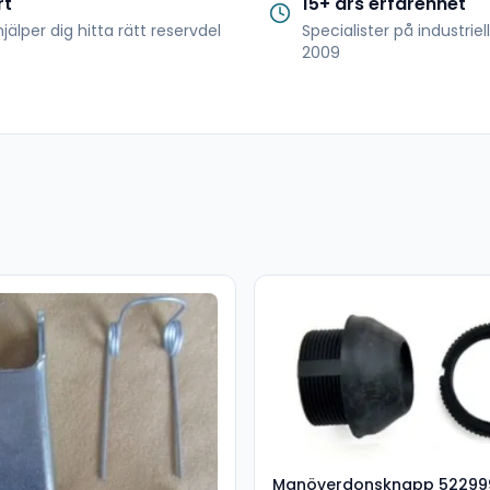
rt
15+ års erfarenhet
jälper dig hitta rätt reservdel
Specialister på industrie
2009
Manöverdonsknapp 52299