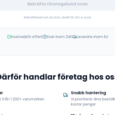
Bekräfta företagskund ovan
Bekräftelsemail skickas direkt till din e-post
Kostnadsfri offert
Svar inom 24h
Leverans inom EU
Därför handlar företag hos os
ar
Snabb hantering
t från 1 200+ varumärken
Vi prioriterar dina bestäl
kostar pengar