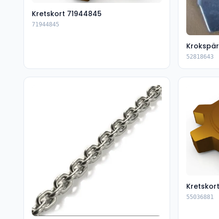
Kretskort 71944845
71944845
Krokspär
52818643
Kretskor
55036881