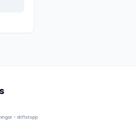
s
lningar - driftstopp