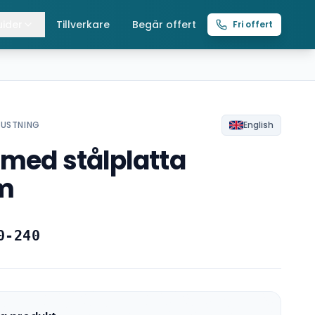
ider
Tillverkare
Begär offert
Fri offert
lla guider
raverser
ättingtelfrar
RUSTNING
English
 med stålplatta
intelfrar
m
0-240