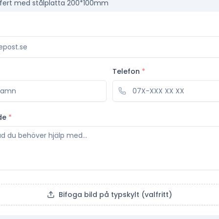
ffert med stålplatta 200*100mm
Telefon
*
de
*
Bifoga bild på typskylt (valfritt)