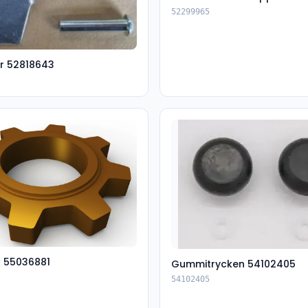
52299965
r 52818643
t 55036881
Gummitrycken 54102405
54102405