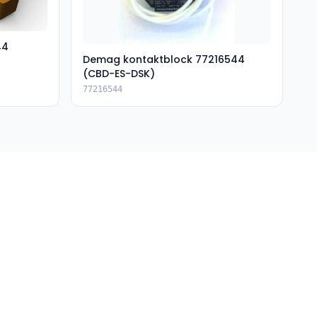
44
Demag kontaktblock 77216544
(CBD-ES-DSK)
77216544