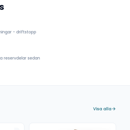
s
lningar - driftstopp
lla reservdelar sedan
Visa alla