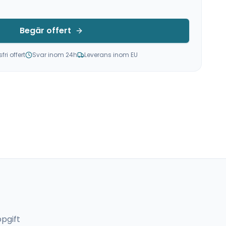
Begär offert
ri offert
Svar inom 24h
Leverans inom EU
pgift