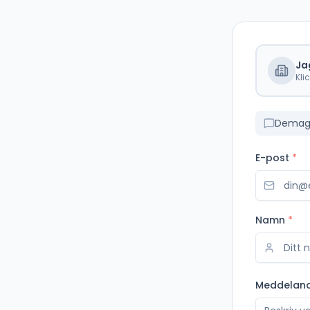
Ja
Kli
Demag 
E-post
*
Namn
*
Meddelan