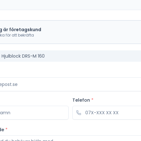
g är företagskund
cka för att bekräfta
Hjulblock DRS-M 160
Telefon
*
de
*