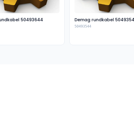
undkabel 50493644
Demag rundkabel 504935
50493544