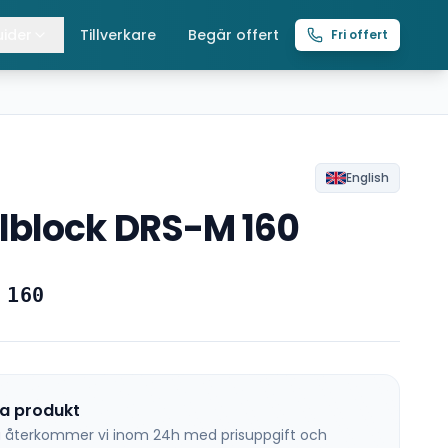
ider
Tillverkare
Begär offert
Fri offert
lla guider
raverser
ättingtelfrar
English
lblock DRS-M 160
intelfrar
 160
na produkt
 så återkommer vi inom 24h med prisuppgift och