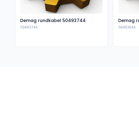
Demag rundkabel 50493744
Demag r
50493744
50493644