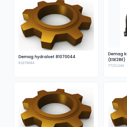
Demag k
Demag hydralset 81070044
(ESE2BE)
81070044
77251344