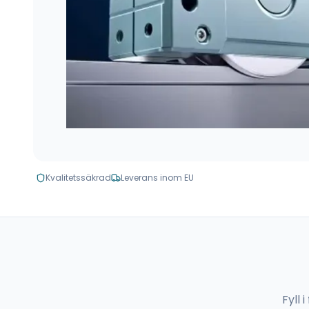
Kvalitetssäkrad
Leverans inom EU
Fyll