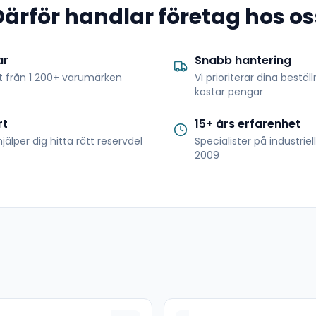
Därför handlar företag hos os
ar
Snabb hantering
t från 1 200+ varumärken
Vi prioriterar dina bestäl
kostar pengar
rt
15+ års erfarenhet
jälper dig hitta rätt reservdel
Specialister på industrie
2009