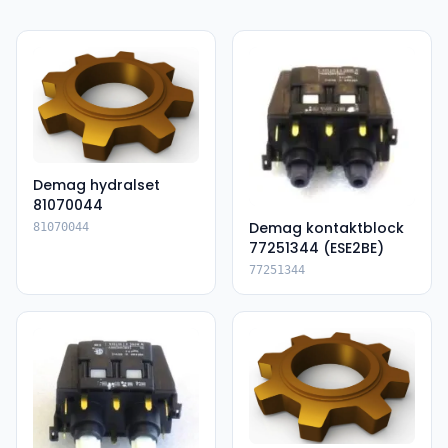
Demag hydralset
81070044
Demag kontaktblock
81070044
77251344 (ESE2BE)
77251344