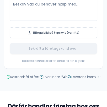
Bifoga bild på typskylt (valfritt)
Bekräfta företagskund ovan
Bekräftelsemail skickas direkt till din e-post
Kostnadsfri offert
Svar inom 24h
Leverans inom EU
Därför handlar företag hos oss