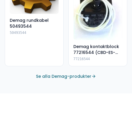
Demag rundkabel
50493544
50493544
Demag kontaktblock
77216544 (CBD-ES-
DSK)
77216544
Se alla Demag-produkter