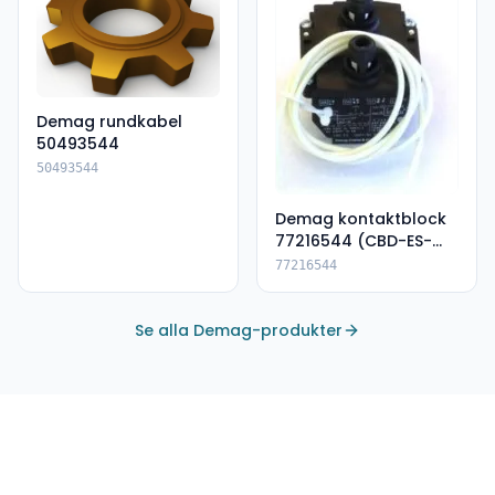
Demag rundkabel
50493544
50493544
Demag kontaktblock
77216544 (CBD-ES-
DSK)
77216544
Se alla Demag-produkter