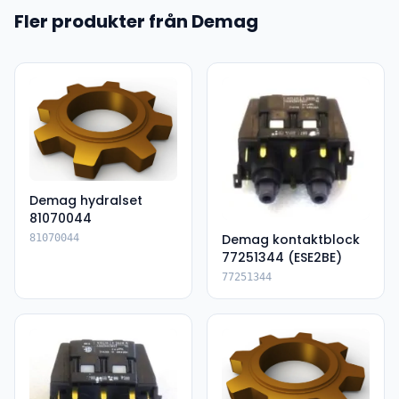
Fler produkter från Demag
Demag hydralset
81070044
Demag kontaktblock
81070044
77251344 (ESE2BE)
77251344