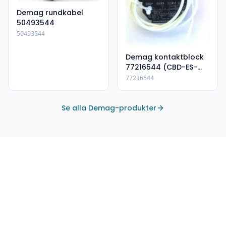
Demag rundkabel
50493544
50493544
Demag kontaktblock
77216544 (CBD-ES-
DSK)
77216544
Se alla Demag-produkter