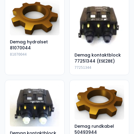
Demag hydralset
81070044
Demag kontaktblock
81070044
77251344 (ESE2BE)
77251344
Demag rundkabel
50493944
Demag kontaktblock