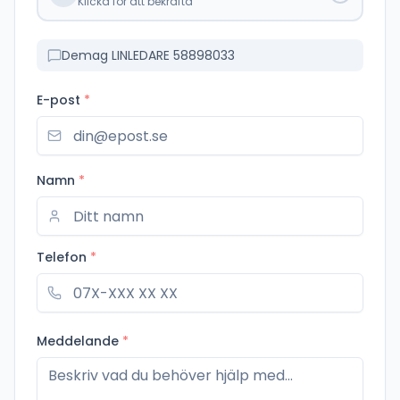
Klicka för att bekräfta
Demag LINLEDARE 58898033
E-post
*
Namn
*
Telefon
*
Meddelande
*