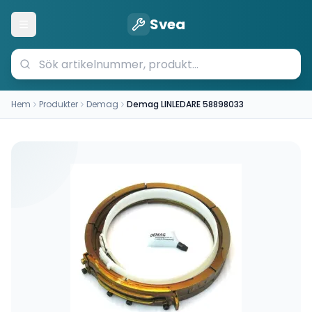
Svea
Öppna meny
Hem
Produkter
Demag
Demag LINLEDARE 58898033