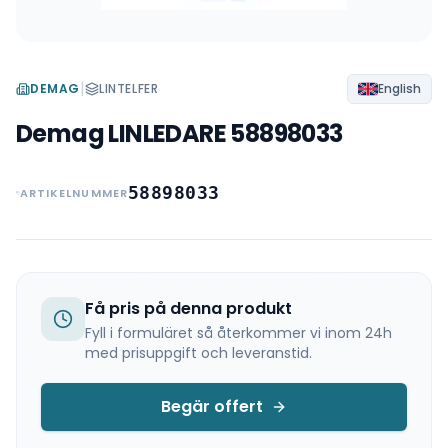
|
DEMAG
LINTELFER
English
Demag LINLEDARE 58898033
58898033
ARTIKELNUMMER
Få pris på denna produkt
Fyll i formuläret så återkommer vi inom 24h
med prisuppgift och leveranstid.
Begär offert