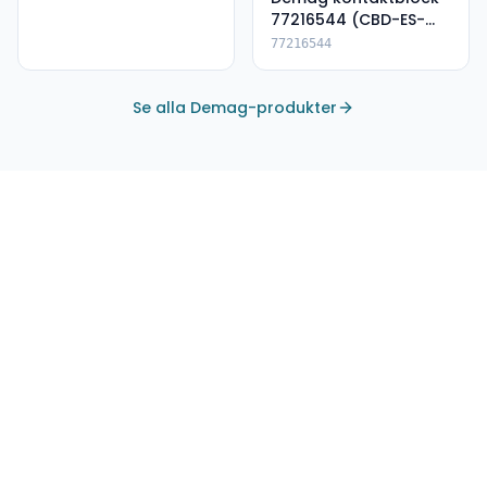
77216544 (CBD-ES-
DSK)
77216544
Se alla Demag-produkter