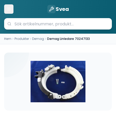
Svea
Öppna meny
Hem
Produkter
Demag
Demag Linledare 70247133