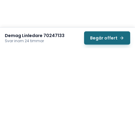
Demag Linledare 70247133
Begär offert
Svar inom 24 timmar
Svea
Vi hjälper svenska underhållsteam hitta rätt reservdelar till
traverser, telfrar, industriportar och hissar — så att
produktionen kan fortsätta rulla. Sedan 2009.