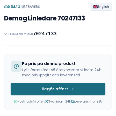
|
DEMAG
TRAVERS
English
Demag Linledare 70247133
70247133
ARTIKELNUMMER
Få pris på denna produkt
Fyll i formuläret så återkommer vi inom 24h
med prisuppgift och leveranstid.
Begär offert
Kostnadsfri offert
Svar inom 24h
Leverans inom EU