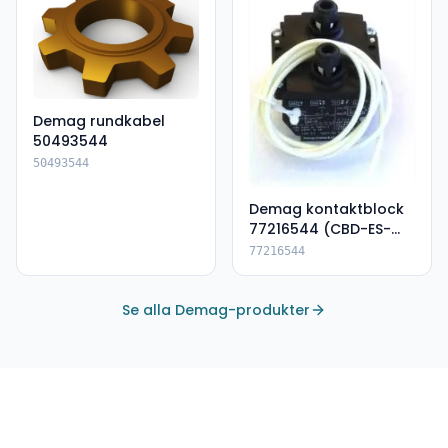
Demag rundkabel
50493544
50493544
Demag kontaktblock
77216544 (CBD-ES-
DSK)
77216544
Se alla Demag-produkter