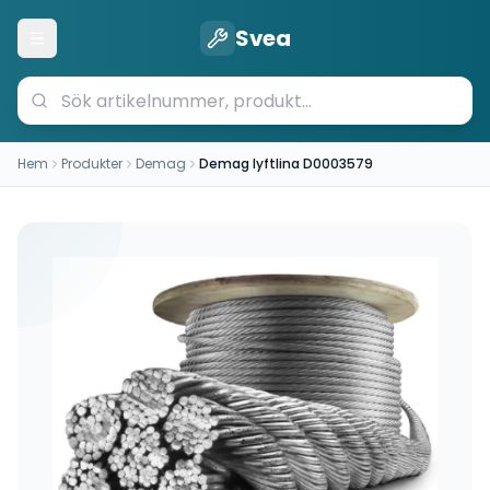
Svea
Öppna meny
Hem
Produkter
Demag
Demag lyftlina D0003579