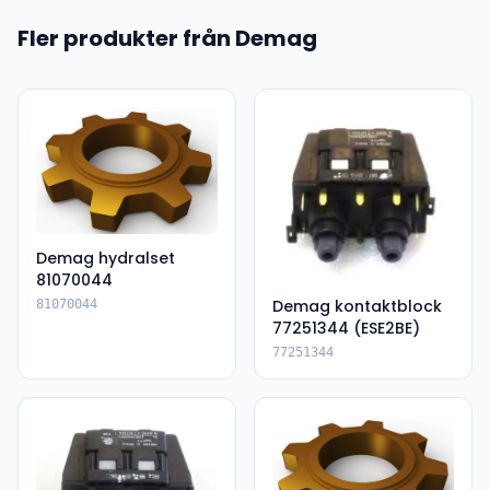
Fler produkter från Demag
Demag hydralset
81070044
Demag kontaktblock
81070044
77251344 (ESE2BE)
77251344