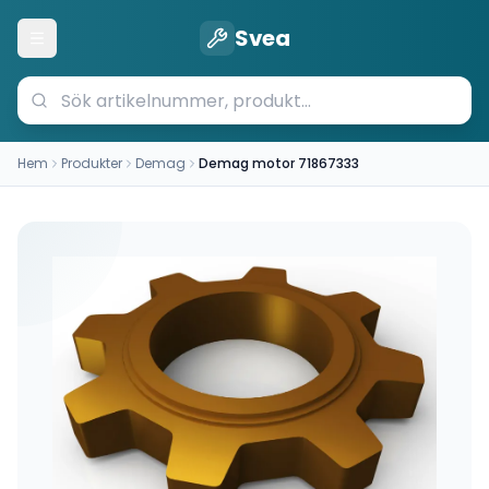
Svea
Öppna meny
Hem
Produkter
Demag
Demag motor 71867333