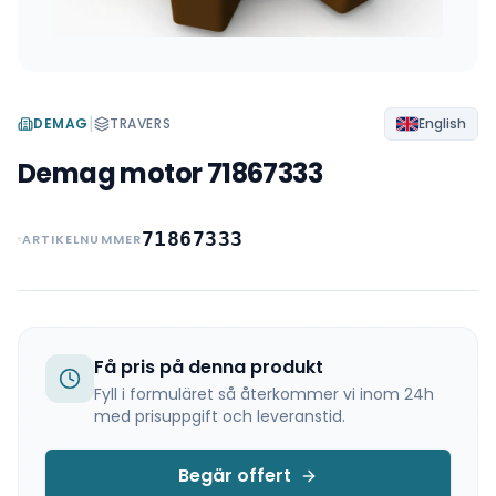
|
DEMAG
TRAVERS
English
Demag motor 71867333
71867333
ARTIKELNUMMER
Få pris på denna produkt
Fyll i formuläret så återkommer vi inom 24h
med prisuppgift och leveranstid.
Begär offert