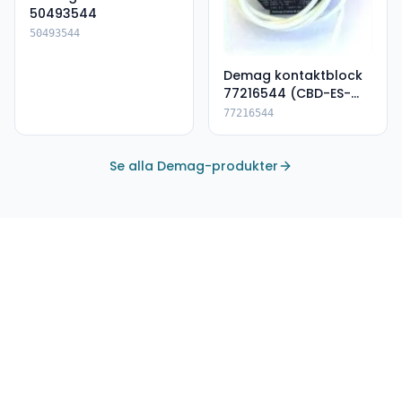
50493544
50493544
Demag kontaktblock
77216544 (CBD-ES-
DSK)
77216544
Se alla Demag-produkter