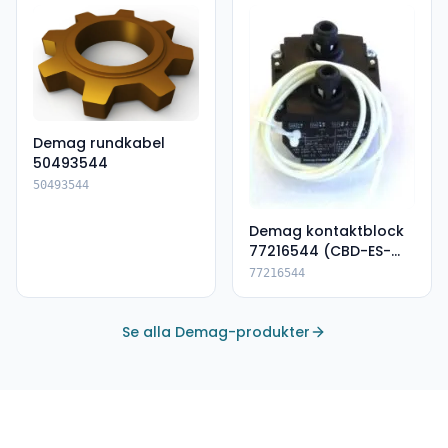
Demag rundkabel
50493544
50493544
Demag kontaktblock
77216544 (CBD-ES-
DSK)
77216544
Se alla Demag-produkter