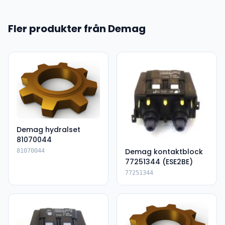
Fler produkter från Demag
Demag hydralset
81070044
Demag kontaktblock
81070044
77251344 (ESE2BE)
77251344