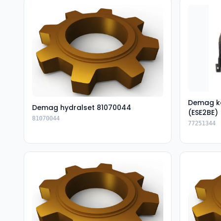
Demag k
Demag hydralset 81070044
(ESE2BE)
81070044
77251344