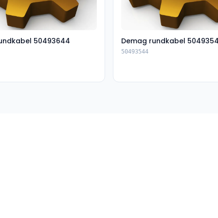
undkabel 50493644
Demag rundkabel 504935
50493544