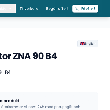
ider
Tillverkare
Begär offert
Fri offert
lla guider
raverser
ättingtelfrar
English
or ZNA 90 B4
intelfrar
0 B4
na produkt
 så återkommer vi inom 24h med prisuppgift och