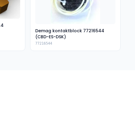
44
Demag kontaktblock 77216544
(CBD-ES-DSK)
77216544