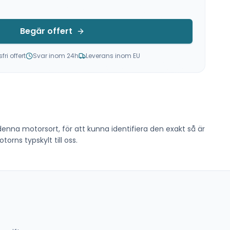
Begär offert
ri offert
Svar inom 24h
Leverans inom EU
 denna motorsort, för att kunna identifiera den exakt så är
orns typskylt till oss.