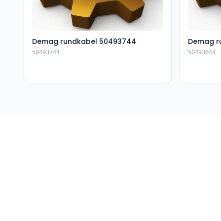
Demag rundkabel 50493744
Demag r
50493744
50493644