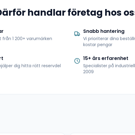
Därför handlar företag hos os
ar
Snabb hantering
t från 1 200+ varumärken
Vi prioriterar dina bestäl
kostar pengar
rt
15+ års erfarenhet
jälper dig hitta rätt reservdel
Specialister på industrie
2009