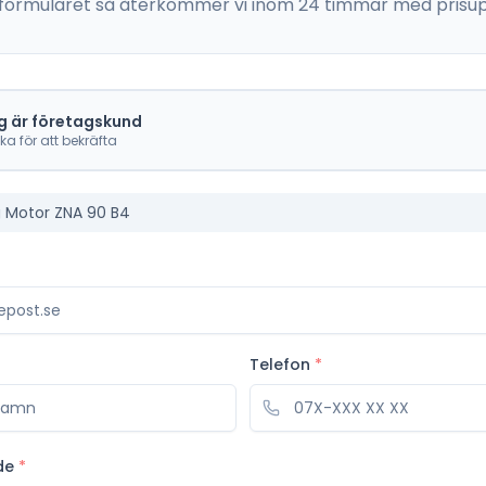
 i formuläret så återkommer vi inom 24 timmar med prisup
g är företagskund
cka för att bekräfta
Motor ZNA 90 B4
Telefon
*
de
*