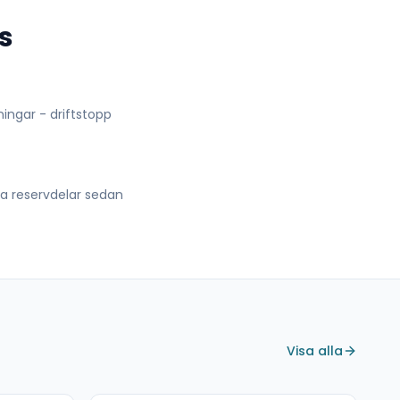
s
lningar - driftstopp
lla reservdelar sedan
Visa alla