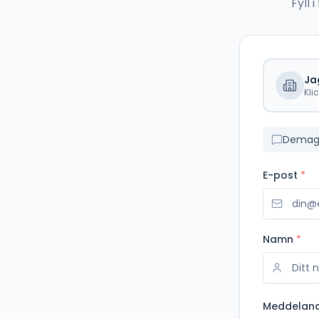
Fyll
Ja
Kli
Demag 
E-post
*
Namn
*
Meddelan