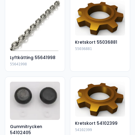
Kretskort 55036881
55036881
Lyftkätting 55641998
55641998
Kretskort 54102399
Gummitrycken
54102399
54102405