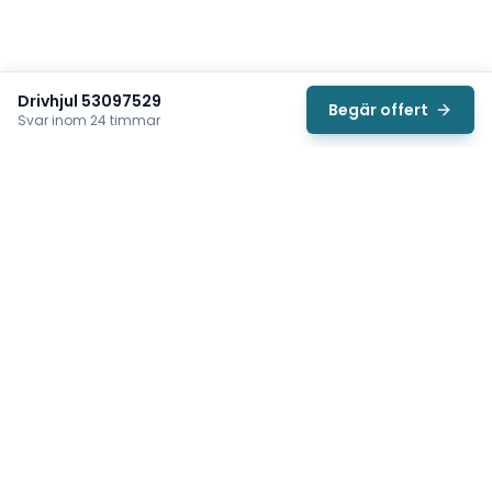
Drivhjul 53097529
Begär offert
Svar inom 24 timmar
Svea
Vi hjälper svenska underhållsteam hitta rätt reservdelar till
traverser, telfrar, industriportar och hissar — så att
produktionen kan fortsätta rulla. Sedan 2009.
Org.nr: 559485-6410