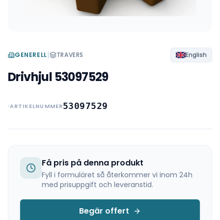
|
GENERELL
TRAVERS
English
Drivhjul 53097529
53097529
ARTIKELNUMMER
Få pris på denna produkt
Fyll i formuläret så återkommer vi inom 24h
med prisuppgift och leveranstid.
Begär offert