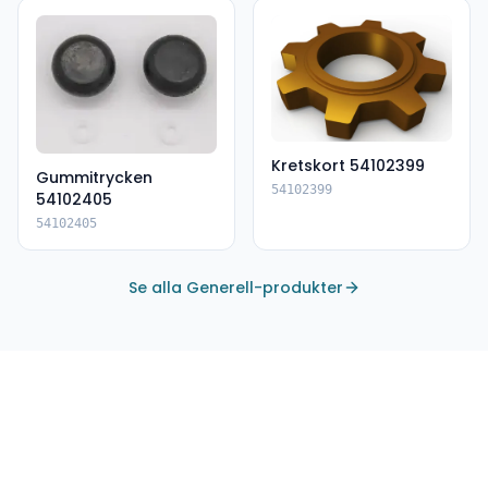
Kretskort 54102399
Gummitrycken
54102399
54102405
54102405
Se alla Generell-produkter