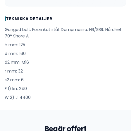
TEKNISKA DETALJER
Gängad bult: Förzinkat stål. Dämpmassa: NR/SBR. Hårdhet:
70° Shore A.
h mm: 125
d mm: 160
d2 mm: M16
r mm: 32
s2 mm: 6
F 1) kn: 240
W 2) J: 4400
Begär offert