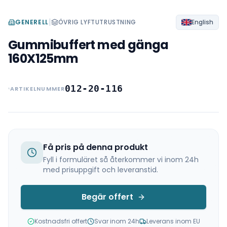
|
GENERELL
ÖVRIG LYFTUTRUSTNING
English
Gummibuffert med gänga
160X125mm
012-20-116
ARTIKELNUMMER
Få pris på denna produkt
Fyll i formuläret så återkommer vi inom 24h
med prisuppgift och leveranstid.
Begär offert
Kostnadsfri offert
Svar inom 24h
Leverans inom EU