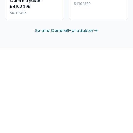
Gummitrycken
54102399
54102405
54102405
Se alla Generell-produkter