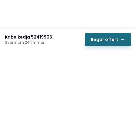
Kabelkedja 52419906
Begär offert
Svar inom 24 timmar
Svea
Vi hjälper svenska underhållsteam hitta rätt reservdelar till
traverser, telfrar, industriportar och hissar — så att
produktionen kan fortsätta rulla. Sedan 2009.