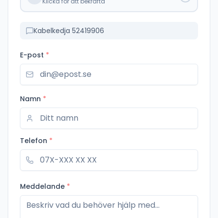
Klicka för att bekräfta
Kabelkedja 52419906
E-post
*
Namn
*
Telefon
*
Meddelande
*