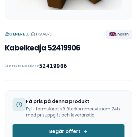
|
GENERELL
TRAVERS
English
Kabelkedja 52419906
52419906
ARTIKELNUMMER
Få pris på denna produkt
Fyll i formuläret så återkommer vi inom 24h
med prisuppgift och leveranstid.
Begär offert