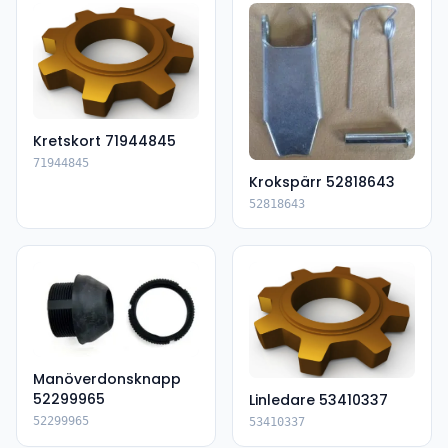
Kretskort 71944845
71944845
Krokspärr 52818643
52818643
Manöverdonsknapp
52299965
Linledare 53410337
52299965
53410337