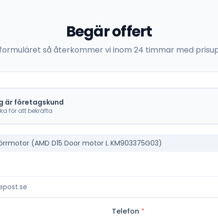
Begär offert
 i formuläret så återkommer vi inom 24 timmar med prisup
g är företagskund
cka för att bekräfta
örrmotor (AMD D15 Door motor L KM903375G03)
Telefon
*