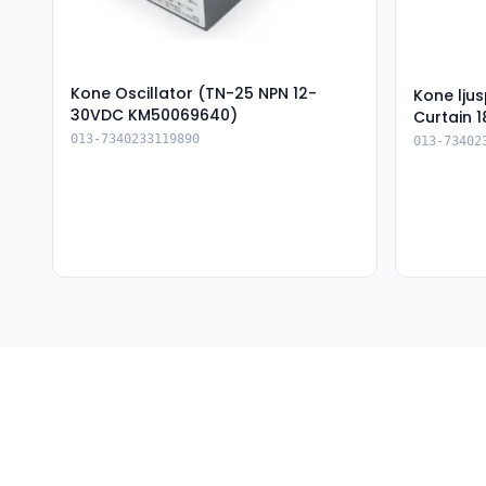
Kone Oscillator (TN-25 NPN 12-
Kone lju
30VDC KM50069640)
Curtain 
013-7340233119890
013-73402