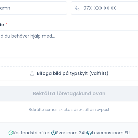
de
*
Bifoga bild på typskylt (valfritt)
Bekräfta företagskund ovan
Bekräftelsemail skickas direkt till din e-post
Kostnadsfri offert
Svar inom 24h
Leverans inom EU