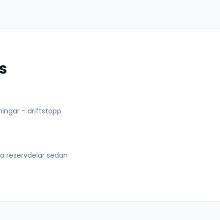
s
lningar - driftstopp
lla reservdelar sedan