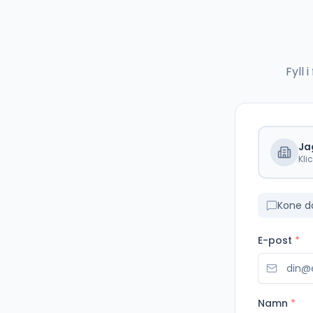
Fyll
Ja
Kli
Kone d
E-post
*
Namn
*