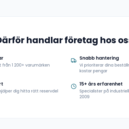
Därför handlar företag hos os
ar
Snabb hantering
t från 1 200+ varumärken
Vi prioriterar dina bestäl
kostar pengar
rt
15+ års erfarenhet
jälper dig hitta rätt reservdel
Specialister på industrie
2009