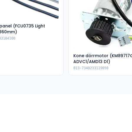
spanel (FCU0735 Light
1860mm)
33104100
Kone dörrmotor (KM89717
ADVC1/AMD13 D1)
013-7340233119050