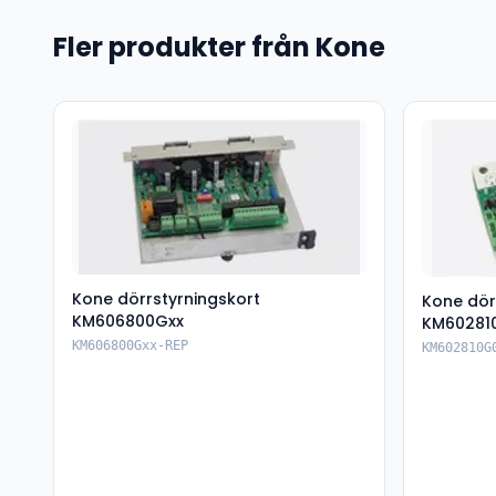
Fler produkter från Kone
Kone dörrstyrningskort
Kone dör
KM606800Gxx
KM602810
KM606800Gxx-REP
KM602810G