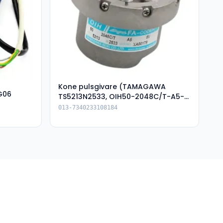
Kone pulsgivare (TAMAGAWA
G06
TS5213N2533, OIH50-2048C/T-A5-
5V-XA00179)
013-7340233108184