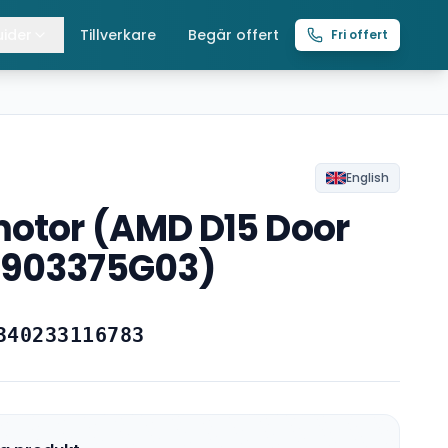
ider
Tillverkare
Begär offert
Fri offert
lla guider
raverser
ättingtelfrar
English
otor (AMD D15 Door
intelfrar
M903375G03)
340233116783