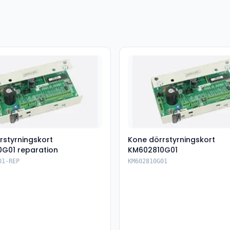
rstyrningskort
Kone dörrstyrningskort
G01 reparation
KM602810G01
01-REP
KM602810G01