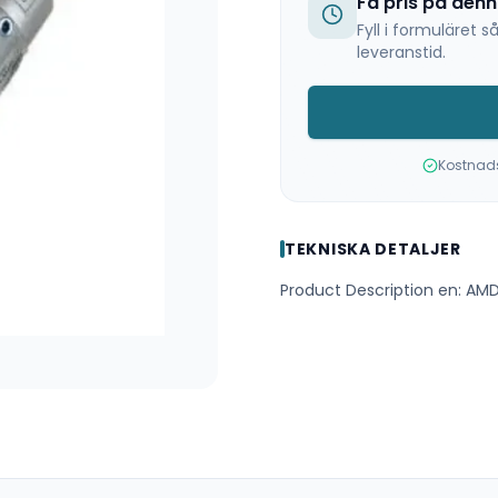
Få pris på den
Fyll i formuläret
leveranstid.
Kostnadsf
TEKNISKA DETALJER
Product Description en: A