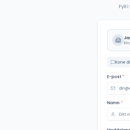
Fyll
Ja
Kli
Kone d
E-post
*
Namn
*