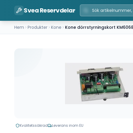
Svea Reservdelar
Hem
Produkter
Kone
Kone dörrstyrningskort KM606
Kvalitetssäkrad
Leverans inom EU