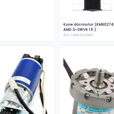
Kone dörrmotor (KM6027
AMD G-DRIVE 1.5 )
013-7340233119067