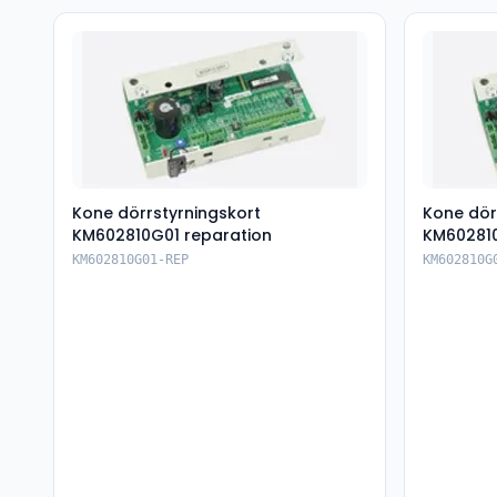
Kone dörrstyrningskort
Kone dör
KM602810G01 reparation
KM60281
KM602810G01-REP
KM602810G