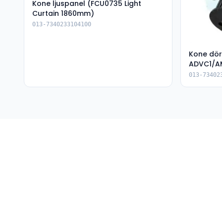
Kone ljuspanel (FCU0735 Light
Curtain 1860mm)
013-7340233104100
Kone dö
ADVC1/AM
013-73402