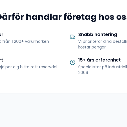
Därför handlar företag hos os
ar
Snabb hantering
t från 1 200+ varumärken
Vi prioriterar dina bestäl
kostar pengar
rt
15+ års erfarenhet
jälper dig hitta rätt reservdel
Specialister på industrie
2009