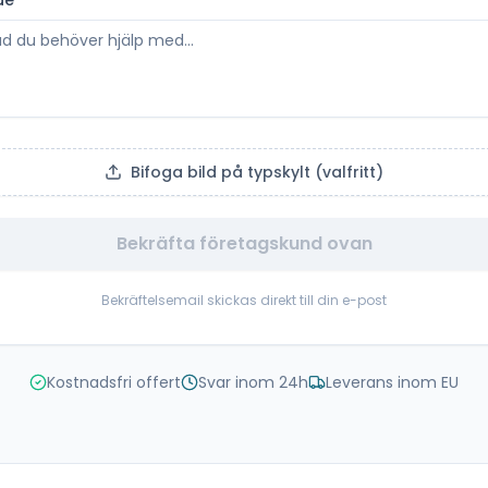
de
*
Bifoga bild på typskylt (valfritt)
Bekräfta företagskund ovan
Bekräftelsemail skickas direkt till din e-post
Kostnadsfri offert
Svar inom 24h
Leverans inom EU