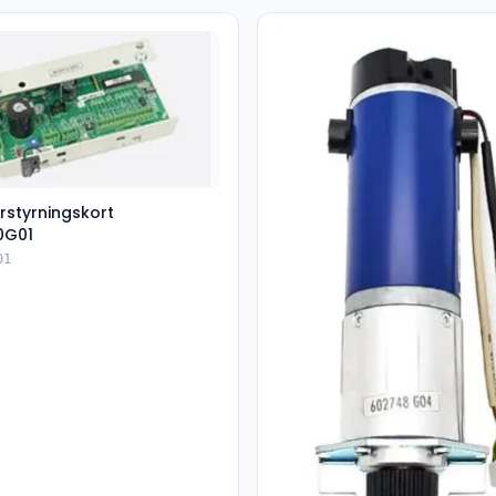
rstyrningskort
0G01
01