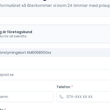
 i formuläret så återkommer vi inom 24 timmar med prisup
g är företagskund
cka för att bekräfta
örrstyrningskort KM606800Gxx
Telefon
*