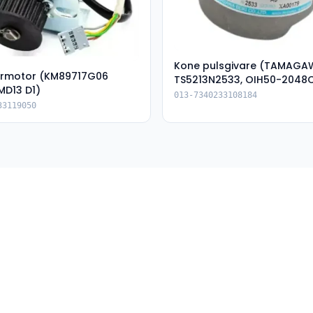
Kone pulsgivare (TAMAGA
rrmotor (KM89717G06
TS5213N2533, OIH50-2048
D13 D1)
5V-XA00179)
013-7340233108184
33119050