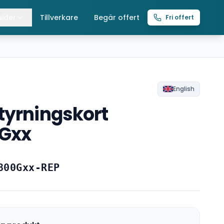
ider
Tillverkare
Begär offert
Fri offert
lla guider
raverser
ättingtelfrar
English
tyrningskort
intelfrar
Gxx
800Gxx-REP