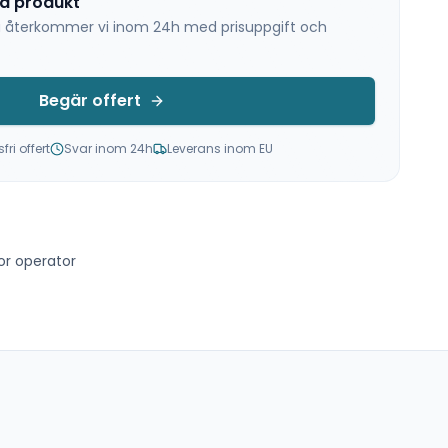
na produkt
 så återkommer vi inom 24h med prisuppgift och
Begär offert
ri offert
Svar inom 24h
Leverans inom EU
or operator