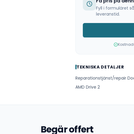
Få pris på den
Fyll i formuläret
leveranstid.
Kostnadsf
TEKNISKA DETALJER
Reparationstjänst/repair Do
AMD Drive 2
Begär offert