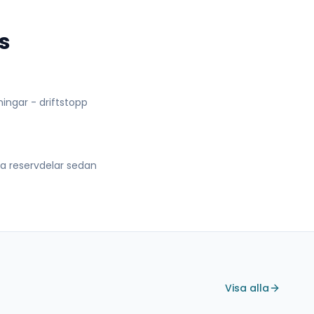
s
lningar - driftstopp
lla reservdelar sedan
Visa alla