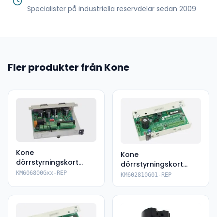
Specialister på industriella reservdelar sedan 2009
Fler produkter från Kone
Kone
Kone
dörrstyrningskort
dörrstyrningskort
KM606800Gxx
KM602810G01
KM606800Gxx-REP
KM602810G01-REP
reparation