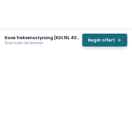
Kone frekvensstyrning (KDL16L 400V/14A Frequency Converter KM953503G22)
Begär offert
Svar inom 24 timmar
Svea
Vi hjälper svenska underhållsteam hitta rätt reservdelar till
traverser, telfrar, industriportar och hissar — så att
produktionen kan fortsätta rulla. Sedan 2009.