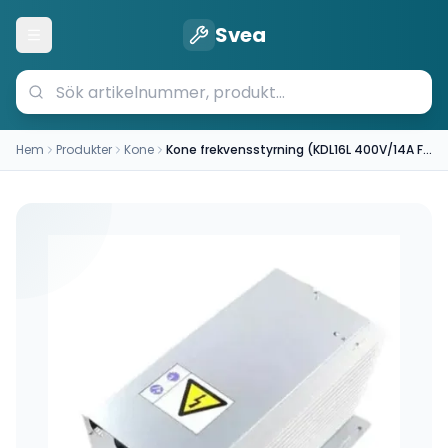
Svea
Öppna meny
Hem
Produkter
Kone
Kone frekvensstyrning (KDL16L 400V/14A Frequency Converter KM953503G22)