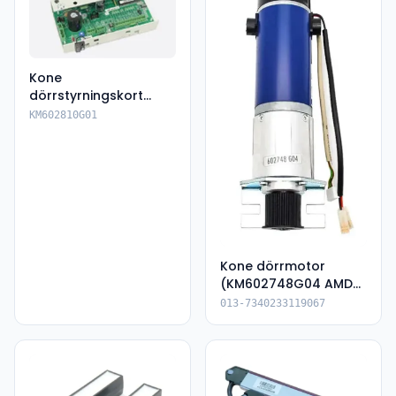
Kone
dörrstyrningskort
KM602810G01
KM602810G01
Kone dörrmotor
(KM602748G04 AMD
G-DRIVE 1.5 )
013-7340233119067