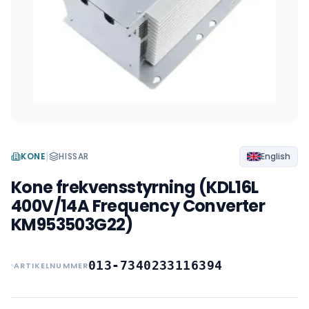
|
KONE
HISSAR
English
Kone frekvensstyrning (KDL16L
400V/14A Frequency Converter
KM953503G22)
013-7340233116394
ARTIKELNUMMER