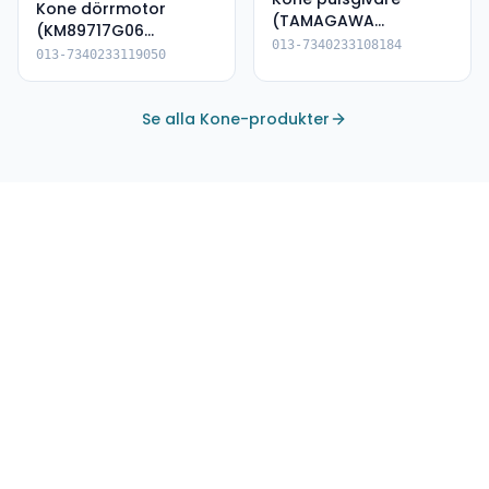
Kone dörrmotor
(TAMAGAWA
(KM89717G06
TS5213N2533, OIH50-
013-7340233108184
ADVC1/AMD13 D1)
013-7340233119050
2048C/T-A5-5V-
XA00179)
Se alla Kone-produkter