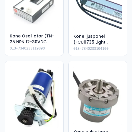
Kone Oscillator (TN-
Kone ljuspanel
25 NPN 12-30VDC
(FCU0735 Light
KM50069640)
Curtain 1860mm)
013-7340233119890
013-7340233104100
Kone pulsgivare