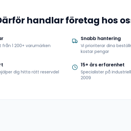
Därför handlar företag hos os
ar
Snabb hantering
t från 1 200+ varumärken
Vi prioriterar dina bestäl
kostar pengar
rt
15+ års erfarenhet
jälper dig hitta rätt reservdel
Specialister på industrie
2009