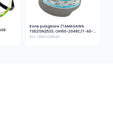
Kone pulsgivare (TAMAGAWA
G06
TS5213N2533, OIH50-2048C/T-A5-
5V-XA00179)
013-7340233108184