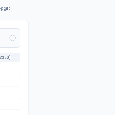
pgift
03G50)