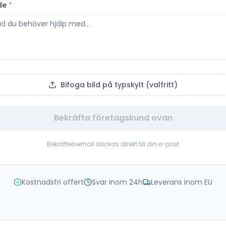
de
*
Bifoga bild på typskylt (valfritt)
Bekräfta företagskund ovan
Bekräftelsemail skickas direkt till din e-post
Kostnadsfri offert
Svar inom 24h
Leverans inom EU