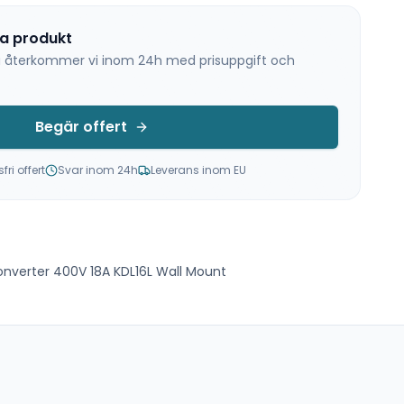
na produkt
 så återkommer vi inom 24h med prisuppgift och
Begär offert
ri offert
Svar inom 24h
Leverans inom EU
verter 400V 18A KDL16L Wall Mount