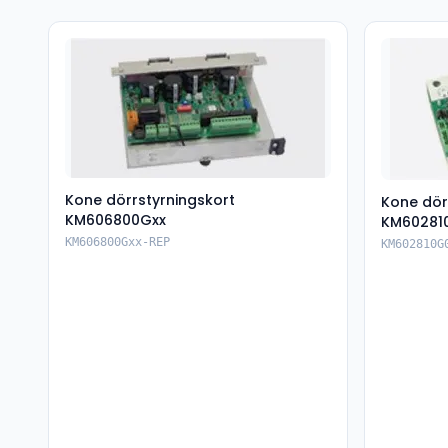
Kone dörrstyrningskort
Kone dör
KM606800Gxx
KM602810
KM606800Gxx-REP
KM602810G