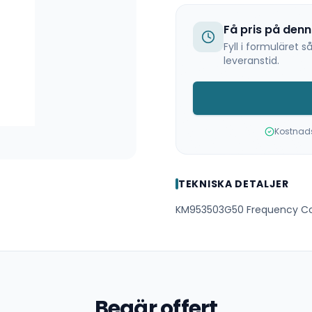
Få pris på den
Fyll i formuläret
leveranstid.
Kostnadsf
TEKNISKA DETALJER
KM953503G50 Frequency Con
Begär offert