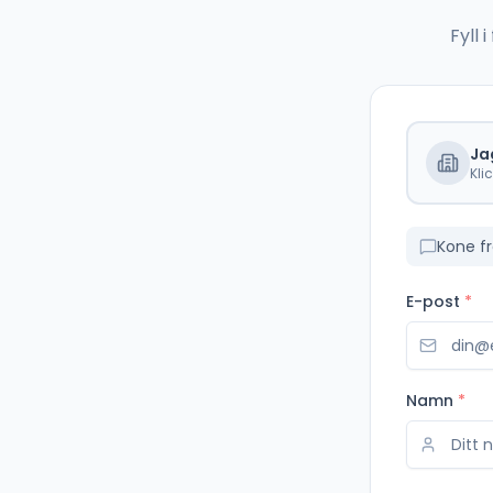
Fyll
Ja
Kli
Kone f
E-post
*
Namn
*