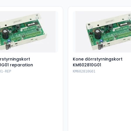
rstyrningskort
Kone dörrstyrningskort
G01 reparation
KM602810G01
01-REP
KM602810G01