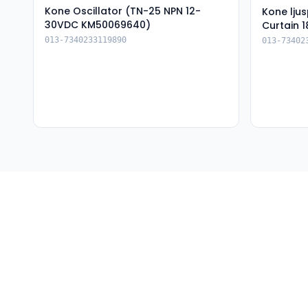
Kone Oscillator (TN-25 NPN 12-
Kone lju
30VDC KM50069640)
Curtain 
013-7340233119890
013-73402