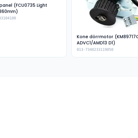
spanel (FCU0735 Light
1860mm)
33104100
Kone dörrmotor (KM89717
ADVC1/AMD13 D1)
013-7340233119050