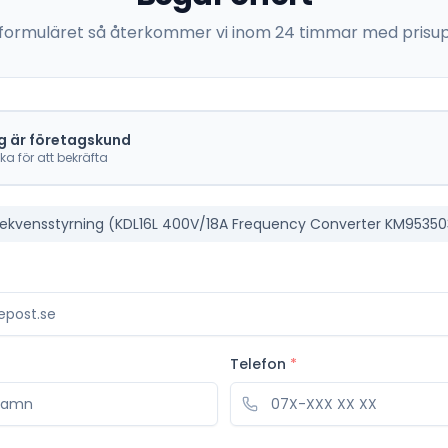
 i formuläret så återkommer vi inom 24 timmar med prisup
g är företagskund
cka för att bekräfta
rekvensstyrning (KDL16L 400V/18A Frequency Converter KM9535
Telefon
*