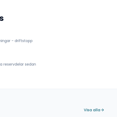
s
lningar - driftstopp
lla reservdelar sedan
Visa alla