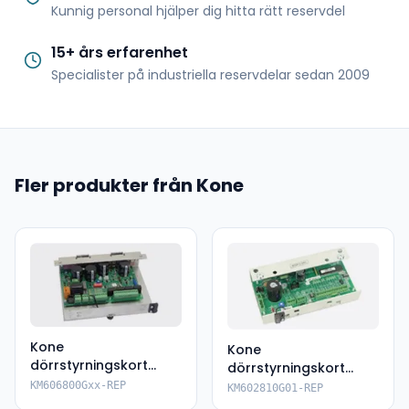
Kunnig personal hjälper dig hitta rätt reservdel
15+ års erfarenhet
Specialister på industriella reservdelar sedan 2009
Fler produkter från Kone
Kone
Kone
dörrstyrningskort
dörrstyrningskort
KM606800Gxx
KM602810G01
KM606800Gxx-REP
KM602810G01-REP
reparation