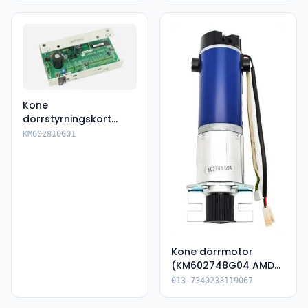
Kone
dörrstyrningskort
KM602810G01
KM602810G01
Kone dörrmotor
(KM602748G04 AMD
G-DRIVE 1.5 )
013-7340233119067