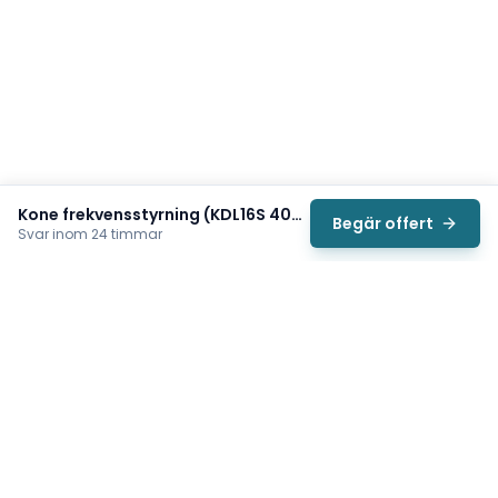
Kone frekvensstyrning (KDL16S 400V/20A Frequency Converter KM51004000V004)
Begär offert
Svar inom 24 timmar
Svea