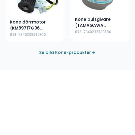
Kone pulsgivare
Kone dörrmotor
(TAMAGAWA
(KM89717G06
TS5213N2533, OIH50-
013-7340233108184
ADVC1/AMD13 D1)
013-7340233119050
2048C/T-A5-5V-
XA00179)
Se alla Kone-produkter