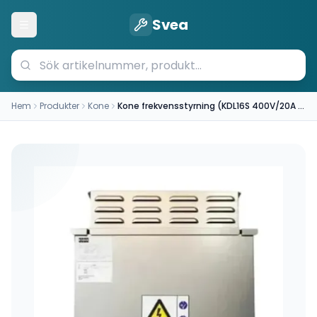
Svea
Öppna meny
Hem
Produkter
Kone
Kone frekvensstyrning (KDL16S 400V/20A Frequency Converter KM51004000V004)