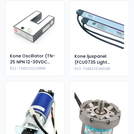
Kone Oscillator (TN-
Kone ljuspanel
25 NPN 12-30VDC
(FCU0735 Light
KM50069640)
Curtain 1860mm)
013-7340233119890
013-7340233104100