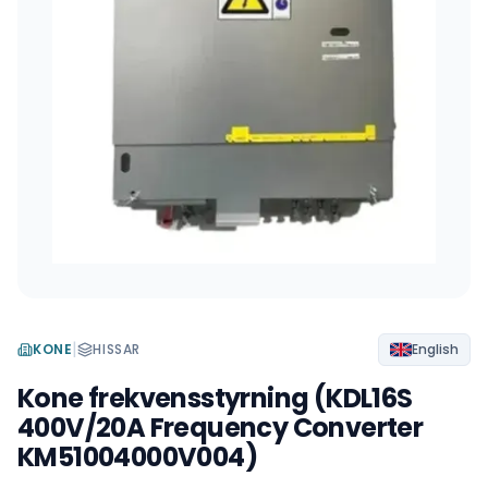
|
KONE
HISSAR
English
Kone frekvensstyrning (KDL16S
400V/20A Frequency Converter
KM51004000V004)