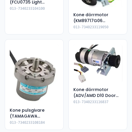
(FCU0735 Light
Curtain 1860mm)
013-7340233104100
Kone dörrmotor
(KM89717G06
ADVC1/AMD13 D1)
013-7340233119050
Kone dörrmotor
(ADV/AMD D10 Door
motor L open OEM
013-7340233116837
KM903370G03)
Kone pulsgivare
(TAMAGAWA
TS5213N2533, OIH50-
013-7340233108184
2048C/T-A5-5V-