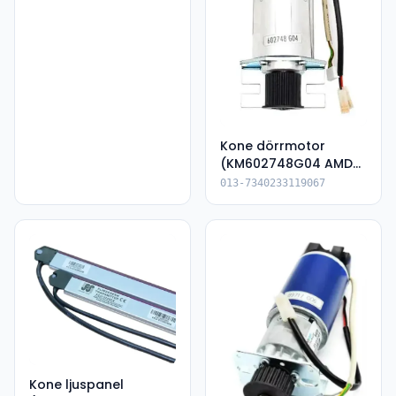
Kone dörrmotor
(KM602748G04 AMD
G-DRIVE 1.5 )
013-7340233119067
Kone ljuspanel