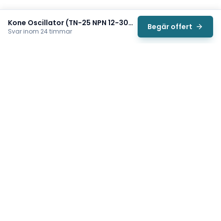
Kone Oscillator (TN-25 NPN 12-30VDC KM50069640)
Begär offert
Svar inom 24 timmar
Svea
Vi hjälper svenska underhållsteam hitta rätt reservdelar till
traverser, telfrar, industriportar och hissar — så att
produktionen kan fortsätta rulla. Sedan 2009.
Org.nr: 559485-6410