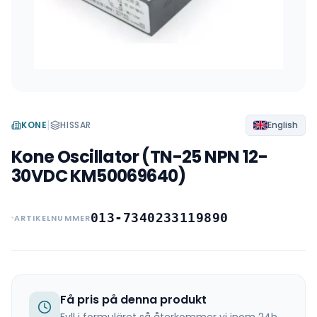
|
KONE
HISSAR
English
Kone Oscillator (TN-25 NPN 12-
30VDC KM50069640)
013-7340233119890
ARTIKELNUMMER
Få pris på denna produkt