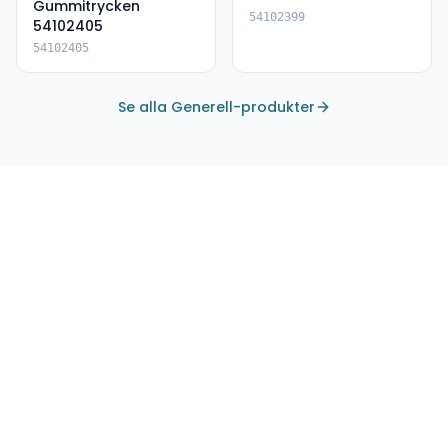
Gummitrycken
54102399
54102405
54102405
Se alla Generell-produkter