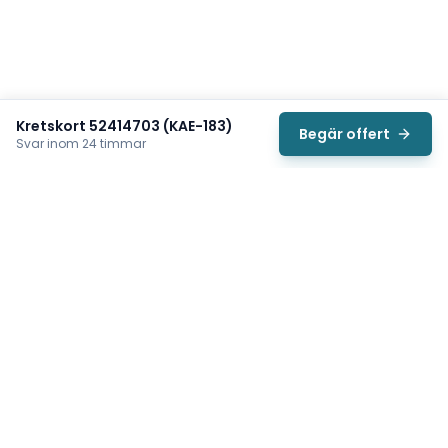
Kretskort 52414703 (KAE-183)
Begär offert
Svar inom 24 timmar
Svea
Vi hjälper svenska underhållsteam hitta rätt reservdelar till
traverser, telfrar, industriportar och hissar — så att
produktionen kan fortsätta rulla. Sedan 2009.