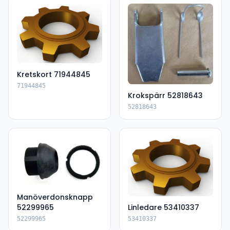
Kretskort 71944845
71944845
Krokspärr 52818643
52818643
Manöverdonsknapp
52299965
Linledare 53410337
52299965
53410337