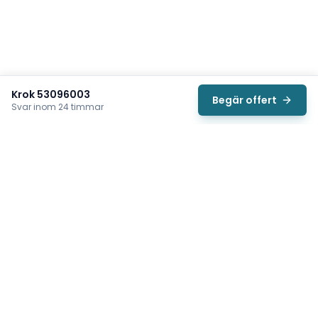
Krok 53096003
Begär offert
Svar inom 24 timmar
Svea
Vi hjälper svenska underhållsteam hitta rätt reservdelar till
traverser, telfrar, industriportar och hissar — så att