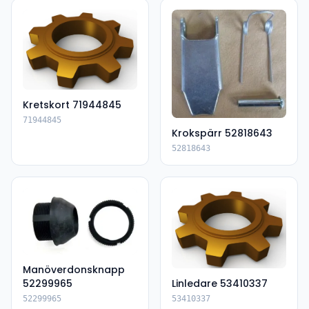
Kretskort 71944845
71944845
Krokspärr 52818643
52818643
Manöverdonsknapp
52299965
Linledare 53410337
52299965
53410337