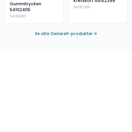
Kretskort 54102399
Gummitrycken
54102399
54102405
54102405
Se alla Generell-produkter