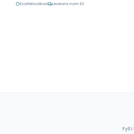
Kvalitetssäkrad
Leverans inom EU
Fyll