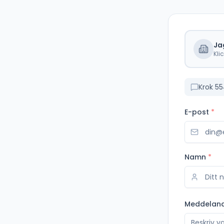
Ja
Kli
Krok 5
E-post
*
Namn
*
Meddelan