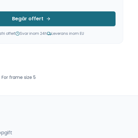
Begär offert
ri offert
Svar inom 24h
Leverans inom EU
 For frame size 5
pgift