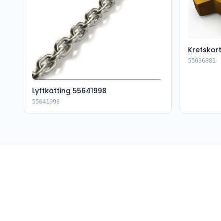
Kretskor
55036881
Lyftkätting 55641998
55641998