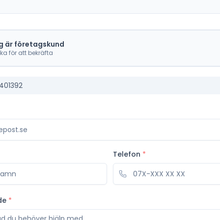
g är företagskund
cka för att bekräfta
5401392
Telefon
*
de
*