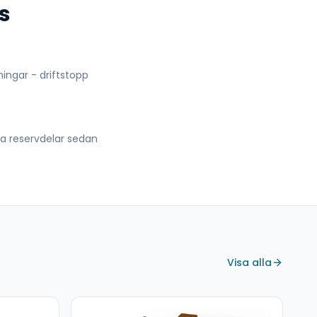
s
lningar - driftstopp
lla reservdelar sedan
Visa alla