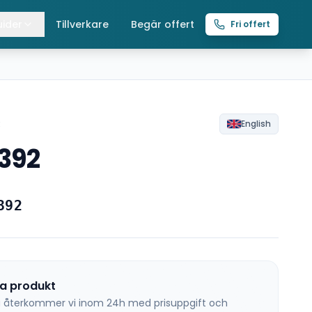
ider
Tillverkare
Begär offert
Fri offert
lla guider
raverser
ättingtelfrar
R
English
392
intelfrar
392
na produkt
 så återkommer vi inom 24h med prisuppgift och