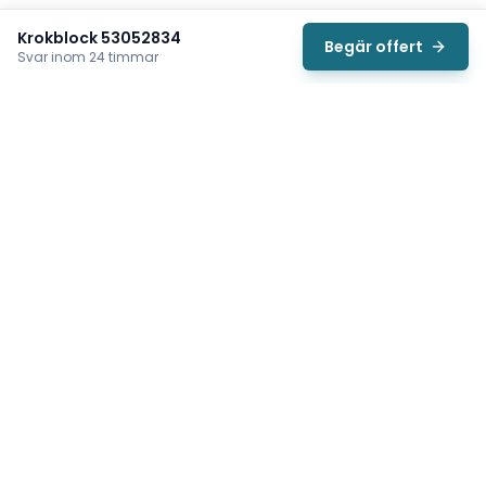
Krokblock 53052834
Begär offert
Svar inom 24 timmar
Svea
Vi hjälper svenska underhållsteam hitta rätt reservdelar till
traverser, telfrar, industriportar och hissar — så att
produktionen kan fortsätta rulla. Sedan 2009.
Org.nr: 559485-6410