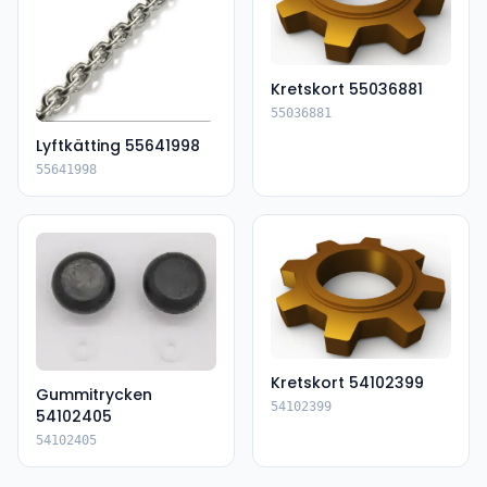
Kretskort 55036881
55036881
Lyftkätting 55641998
55641998
Kretskort 54102399
Gummitrycken
54102399
54102405
54102405