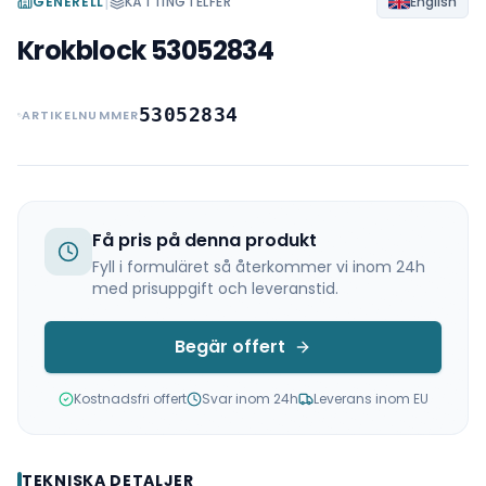
|
GENERELL
KÄTTINGTELFER
English
Krokblock 53052834
53052834
ARTIKELNUMMER
Få pris på denna produkt
Fyll i formuläret så återkommer vi inom 24h
med prisuppgift och leveranstid.
Begär offert
Kostnadsfri offert
Svar inom 24h
Leverans inom EU
TEKNISKA DETALJER