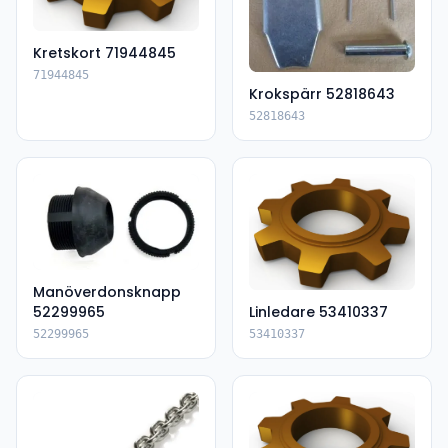
Kretskort 71944845
71944845
Krokspärr 52818643
52818643
Manöverdonsknapp
52299965
Linledare 53410337
52299965
53410337