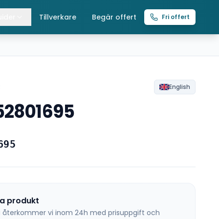
ider
Tillverkare
Begär offert
Fri offert
lla guider
raverser
ättingtelfrar
R
English
52801695
intelfrar
695
na produkt
 så återkommer vi inom 24h med prisuppgift och