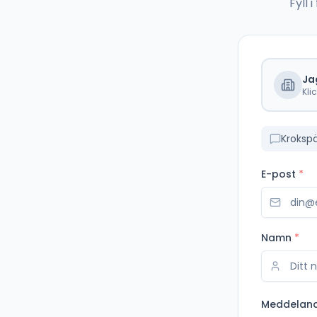
Fyll
Ja
Kli
Kroksp
E-post
*
Namn
*
Meddelan