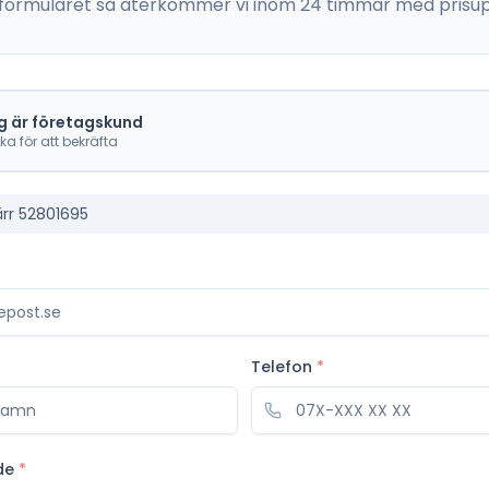
 i formuläret så återkommer vi inom 24 timmar med prisup
g är företagskund
cka för att bekräfta
ärr 52801695
Telefon
*
de
*