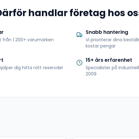
Därför handlar företag hos os
ar
Snabb hantering
t från 1 200+ varumärken
Vi prioriterar dina bestäl
kostar pengar
rt
15+ års erfarenhet
jälper dig hitta rätt reservdel
Specialister på industrie
2009