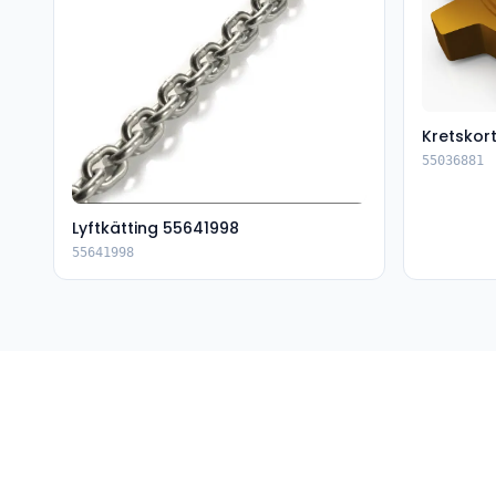
Kretskor
55036881
Lyftkätting 55641998
55641998