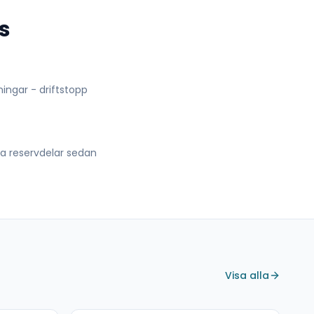
s
lningar - driftstopp
lla reservdelar sedan
Visa alla