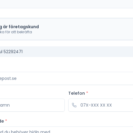
g är företagskund
cka för att bekräfta
ul 52292471
Telefon
*
de
*