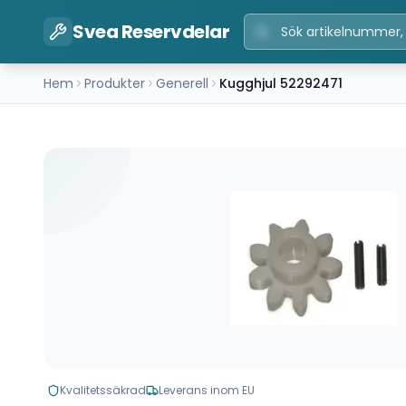
Svea Reservdelar
Hem
Produkter
Generell
Kugghjul 52292471
Kvalitetssäkrad
Leverans inom EU