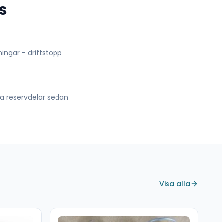
s
lningar - driftstopp
lla reservdelar sedan
Visa alla