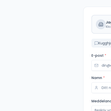
Ja
Kli
Kugghj
E-post
*
Namn
*
Meddelan