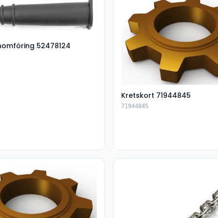
nomföring 52478124
Kretskort 71944845
71944845