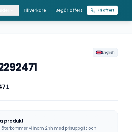
ider
Tillverkare
Begär offert
Fri offert
lla guider
raverser
ättingtelfrar
English
2292471
intelfrar
471
na produkt
 så återkommer vi inom 24h med prisuppgift och