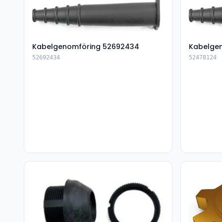
Kabelgenomföring 52692434
Kabelge
52692434
52478124