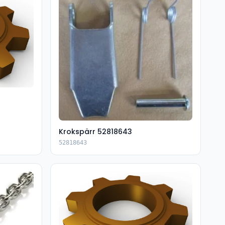
Krokspärr 52818643
52818643