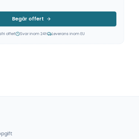
Begär offert
ri offert
Svar inom 24h
Leverans inom EU
pgift