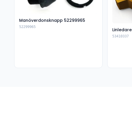
Manöverdonsknapp 52299965
52299965
Linledar
53410337