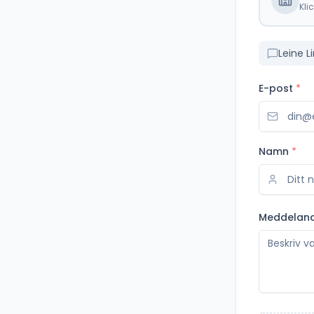
Kli
Leine 
E-post
*
Namn
*
Meddelan