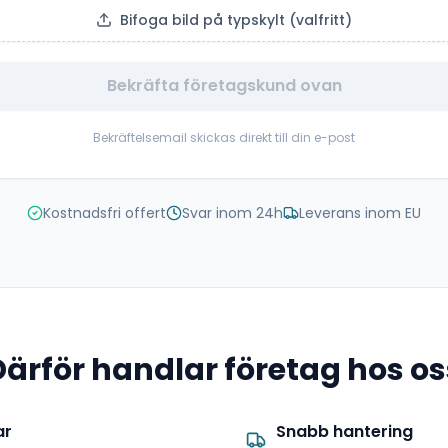
Bifoga bild på typskylt (valfritt)
Bekräfta företagskund ovan
Bekräftelsemail skickas direkt till din e-post
Kostnadsfri offert
Svar inom 24h
Leverans inom EU
Därför handlar företag hos os
ar
Snabb hantering