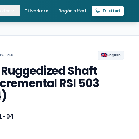
ider
Tillverkare
Begär offert
Fri offert
lla guider
raverser
ättingtelfrar
NSORER
English
e Ruggedized Shaft
intelfrar
ncremental RSI 503
4)
1-04