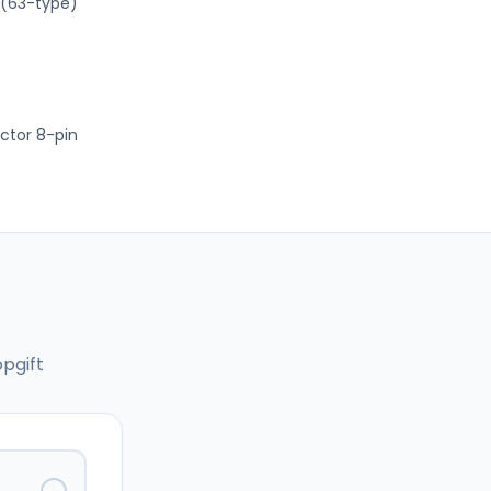
 (63-type)
ctor 8-pin
pgift