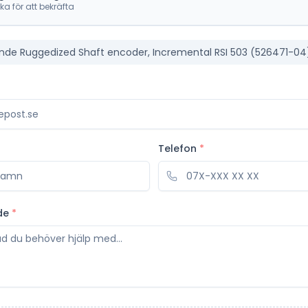
cka för att bekräfta
Linde Ruggedized Shaft encoder, Incremental RSI 503 (526471-04
Telefon
*
de
*