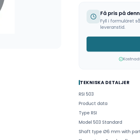
Få pris på den
Fyll i formuläret
leveranstid.
Kostnadsf
TEKNISKA DETALJER
RSI 503
Product data
Type RSI
Model 503 Standard
Shaft type Ø6 mm with parti