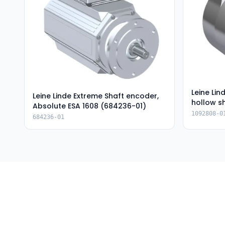
Leine Li
Leine Linde Extreme Shaft encoder,
hollow s
Absolute ESA 1608 (684236-01)
(1092808
1092808-0
684236-01