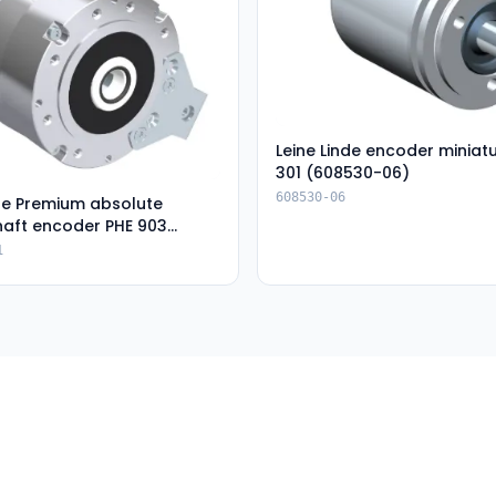
Leine Linde encoder miniat
301 (608530-06)
608530-06
nde Premium absolute
haft encoder PHE 903
-01)
1