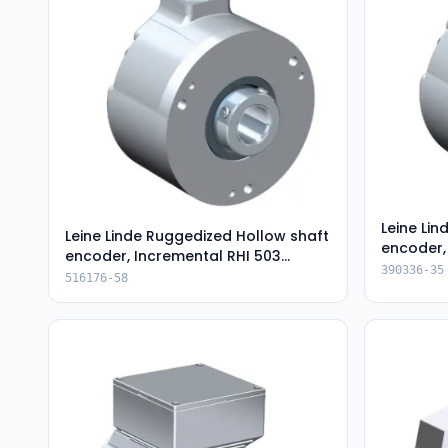
Leine Li
Leine Linde Ruggedized Hollow shaft
encoder,
encoder, Incremental RHI 503
(390336
390336-35
(516176-58)
516176-58