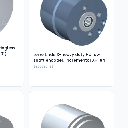
ringless
-01)
Leine Linde X-heavy duty Hollow
shaft encoder, Incremental XHI 841
(1096689-01)
1096689-01