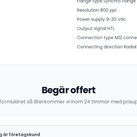
Flange type Synchro flange
Resolution 800 ppr
Power supply 9-30 Vdc
Output signal HTL
Connection type M12 conne
Connecting direction Radial
Begär offert
 i formuläret så återkommer vi inom 24 timmar med prisup
g är företagskund