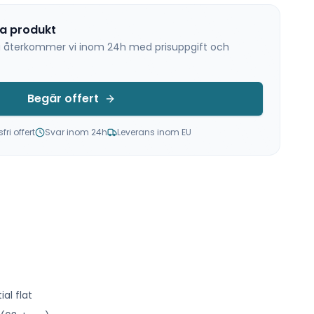
na produkt
 så återkommer vi inom 24h med prisuppgift och
Begär offert
ri offert
Svar inom 24h
Leverans inom EU
al flat