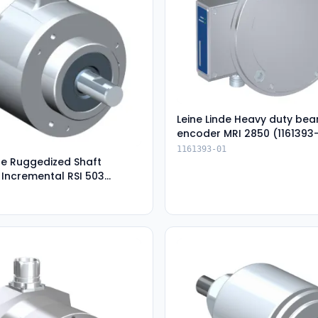
Leine Linde Heavy duty bea
encoder MRI 2850 (1161393
1161393-01
nde Ruggedized Shaft
 Incremental RSI 503
-35)