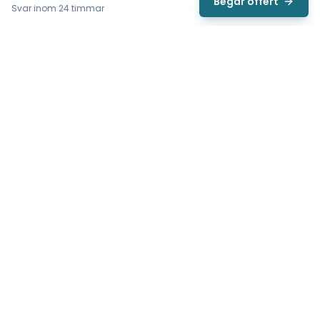
Begär offert
Svar inom 24 timmar
Svea
Vi hjälper svenska underhållsteam hitta rätt reservdelar till
traverser, telfrar, industriportar och hissar — så att
produktionen kan fortsätta rulla. Sedan 2009.
Org.nr: 559485-6410
Tips för snabbare offert
Tillverkarens namn (t.ex. Demag)
✓