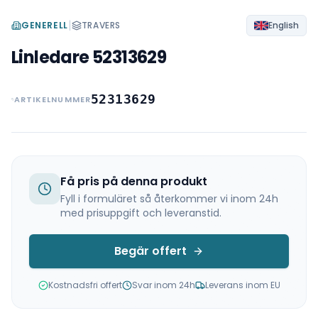
|
GENERELL
TRAVERS
English
Linledare 52313629
52313629
ARTIKELNUMMER
Få pris på denna produkt
Fyll i formuläret så återkommer vi inom 24h
med prisuppgift och leveranstid.
Begär offert
Kostnadsfri offert
Svar inom 24h
Leverans inom EU