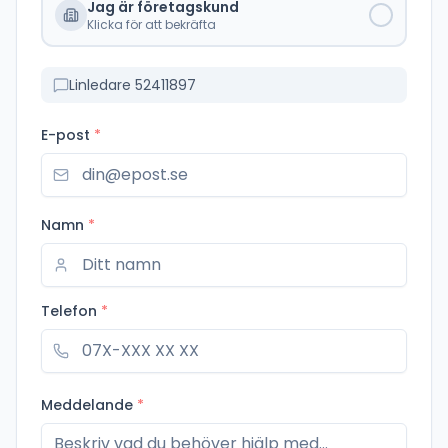
Jag är företagskund
Klicka för att bekräfta
Linledare 52411897
E-post
*
Namn
*
Telefon
*
Meddelande
*