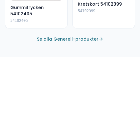
Kretskort 54102399
Gummitrycken
54102399
54102405
54102405
Se alla Generell-produkter