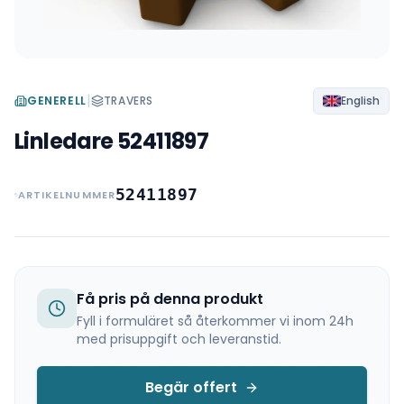
|
GENERELL
TRAVERS
English
Linledare 52411897
52411897
ARTIKELNUMMER
Få pris på denna produkt
Fyll i formuläret så återkommer vi inom 24h
med prisuppgift och leveranstid.
Begär offert