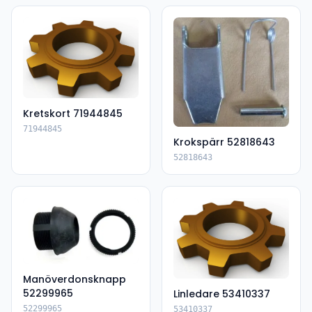
Kretskort 71944845
71944845
Krokspärr 52818643
52818643
Manöverdonsknapp
52299965
Linledare 53410337
52299965
53410337