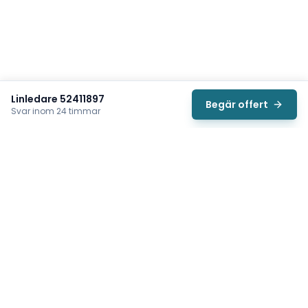
Linledare 52411897
Begär offert
Svar inom 24 timmar
Svea
Vi hjälper svenska underhållsteam hitta rätt reservdelar till
traverser, telfrar, industriportar och hissar — så att