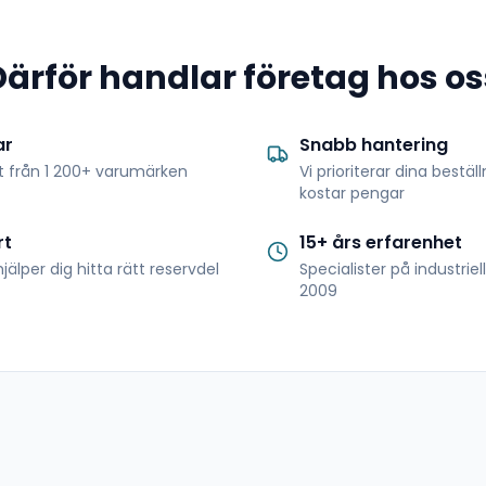
Därför handlar företag hos os
ar
Snabb hantering
t från 1 200+ varumärken
Vi prioriterar dina bestäl
kostar pengar
rt
15+ års erfarenhet
jälper dig hitta rätt reservdel
Specialister på industrie
2009