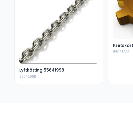
Kretskor
55036881
Lyftkätting 55641998
55641998