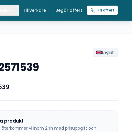
ider
Tillverkare
Begär offert
Fri offert
lla guider
raverser
ättingtelfrar
English
52571539
intelfrar
539
na produkt
 så återkommer vi inom 24h med prisuppgift och