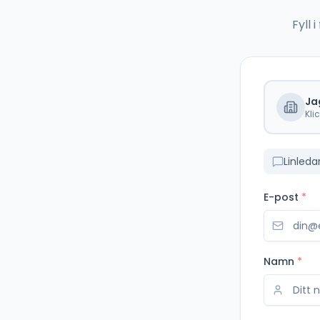
Fyll
Ja
Kli
Linleda
E-post
*
Namn
*