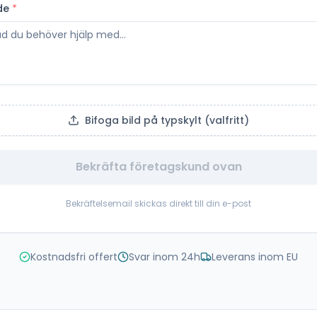
de
*
Bifoga bild på typskylt (valfritt)
Bekräfta företagskund ovan
Bekräftelsemail skickas direkt till din e-post
Kostnadsfri offert
Svar inom 24h
Leverans inom EU