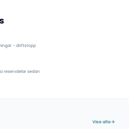
s
lningar - driftstopp
lla reservdelar sedan
Visa alla