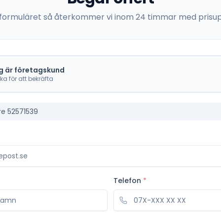
 i formuläret så återkommer vi inom 24 timmar med prisup
g är företagskund
cka för att bekräfta
re 52571539
Telefon
*