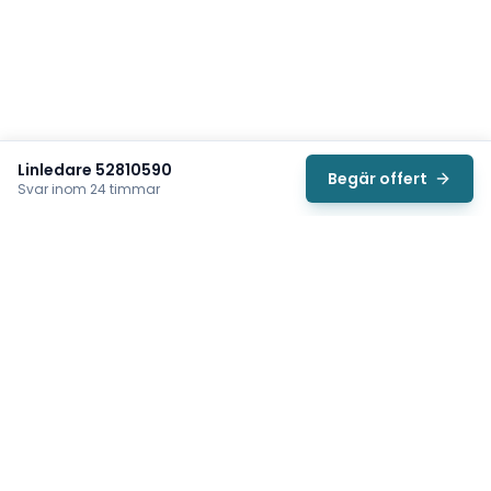
Linledare 52810590
Begär offert
Svar inom 24 timmar
Svea
Vi hjälper svenska underhållsteam hitta rätt reservdelar till