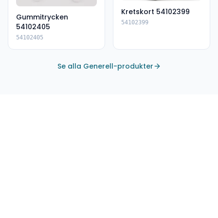
Kretskort 54102399
Gummitrycken
54102399
54102405
54102405
Se alla Generell-produkter