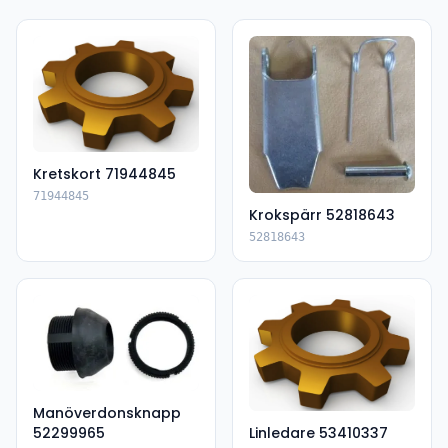
Kretskort 71944845
71944845
Krokspärr 52818643
52818643
Manöverdonsknapp
52299965
Linledare 53410337