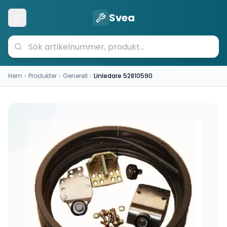
Svea
Öppna meny
Hem
Produkter
Generell
Linledare 52810590