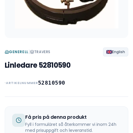
|
GENERELL
TRAVERS
English
Linledare 52810590
52810590
ARTIKELNUMMER
Få pris på denna produkt
Fyll i formuläret så återkommer vi inom 24h
med prisuppgift och leveranstid.