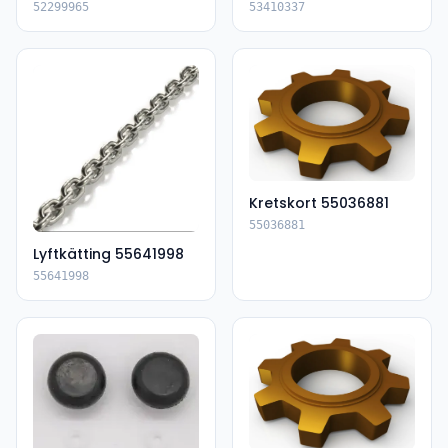
52299965
53410337
Kretskort 55036881
55036881
Lyftkätting 55641998
55641998