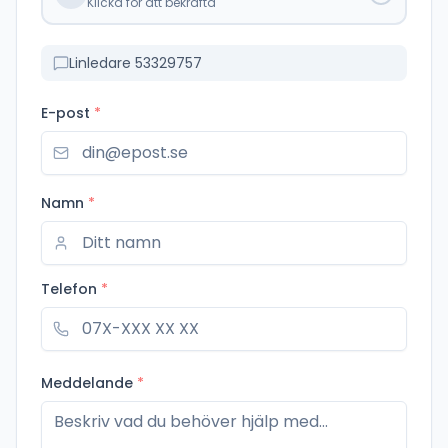
Klicka för att bekräfta
Linledare 53329757
E-post
*
Namn
*
Telefon
*
Meddelande
*