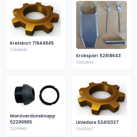
Kretskort 71944845
71944845
Krokspärr 52818643
52818643
Manöverdonsknapp
52299965
Linledare 53410337
52299965
53410337