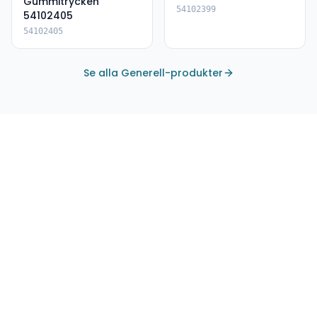
Gummitrycken
54102399
54102405
54102405
Se alla Generell-produkter