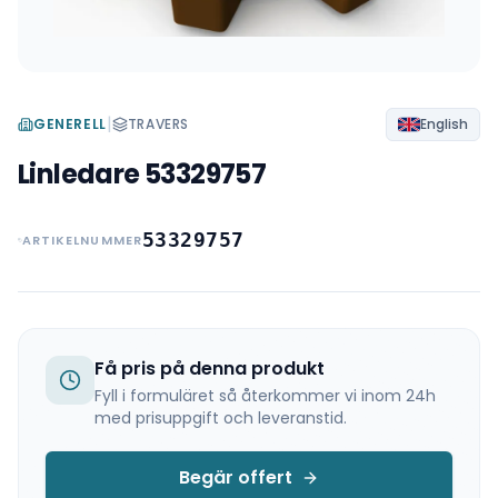
|
GENERELL
TRAVERS
English
Linledare 53329757
53329757
ARTIKELNUMMER
Få pris på denna produkt
Fyll i formuläret så återkommer vi inom 24h
med prisuppgift och leveranstid.
Begär offert