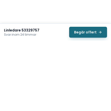
Linledare 53329757
Begär offert
Svar inom 24 timmar
Svea
Vi hjälper svenska underhållsteam hitta rätt reservdelar till
traverser, telfrar, industriportar och hissar — så att
produktionen kan fortsätta rulla. Sedan 2009.