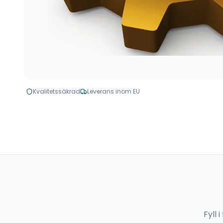
Kvalitetssäkrad
Leverans inom EU
Fyll