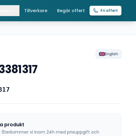
ider
Tillverkare
Begär offert
Fri offert
lla guider
raverser
ättingtelfrar
English
3381317
intelfrar
317
na produkt
 så återkommer vi inom 24h med prisuppgift och