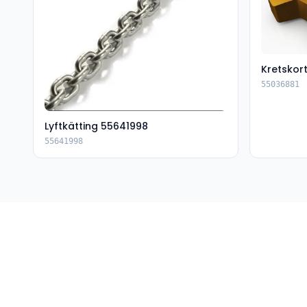
Kretskor
55036881
Lyftkätting 55641998
55641998