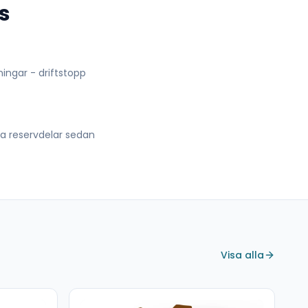
s
lningar - driftstopp
lla reservdelar sedan
Visa alla