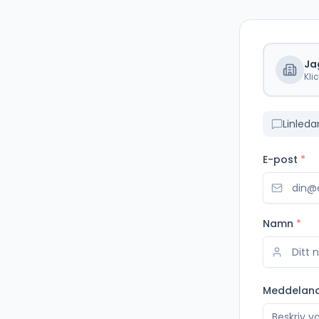
Ja
Kli
Linleda
E-post
*
Namn
*
Meddelan