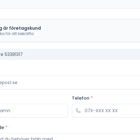
g är företagskund
cka för att bekräfta
re 53381317
Telefon
*
de
*