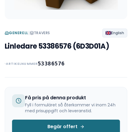
|
GENERELL
TRAVERS
English
Linledare 53386576 (6D3D01A)
53386576
ARTIKELNUMMER
Få pris på denna produkt
Fyll i formuläret så återkommer vi inom 24h
med prisuppgift och leveranstid.
Begär offert