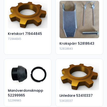
Kretskort 71944845
71944845
Krokspärr 52818643
52818643
Manöverdonsknapp
52299965
Linledare 53410337
52299965
53410337