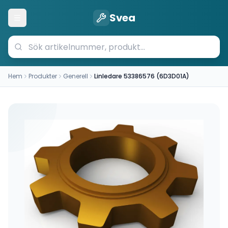
Svea
Öppna meny
Hem
Produkter
Generell
Linledare 53386576 (6D3D01A)