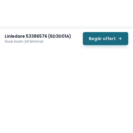
Linledare 53386576 (6D3D01A)
Begär offert
Svar inom 24 timmar
Svea
Vi hjälper svenska underhållsteam hitta rätt reservdelar till
traverser, telfrar, industriportar och hissar — så att
produktionen kan fortsätta rulla. Sedan 2009.