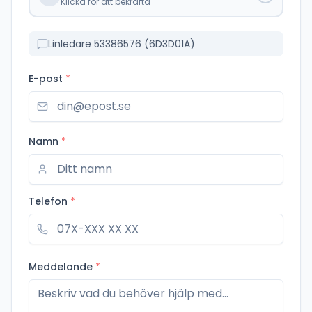
Klicka för att bekräfta
Linledare 53386576 (6D3D01A)
E-post
*
Namn
*
Telefon
*
Meddelande
*