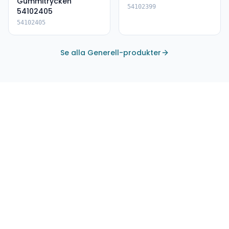
Gummitrycken
54102399
54102405
54102405
Se alla Generell-produkter