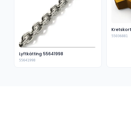
Kretskor
55036881
Lyftkätting 55641998
55641998