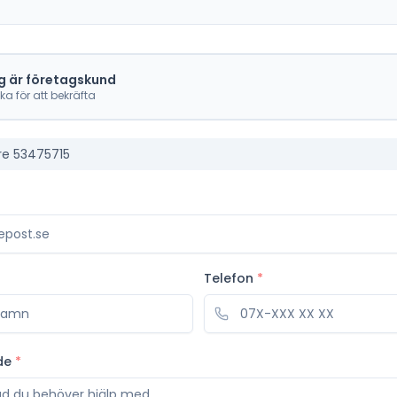
g är företagskund
cka för att bekräfta
re 53475715
Telefon
*
de
*