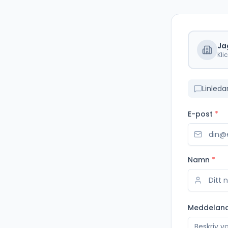
Ja
Kli
Linleda
E-post
*
Namn
*
Meddelan