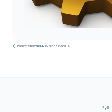
Kvalitetssäkrad
Leverans inom EU
Fyll