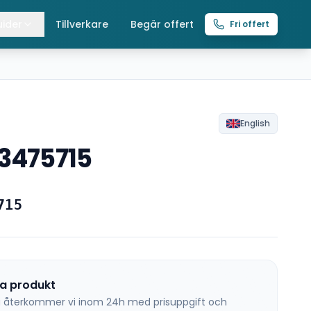
ider
Tillverkare
Begär offert
Fri offert
lla guider
raverser
ättingtelfrar
English
53475715
intelfrar
715
na produkt
 så återkommer vi inom 24h med prisuppgift och