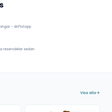
s
lningar - driftstopp
lla reservdelar sedan
Visa alla