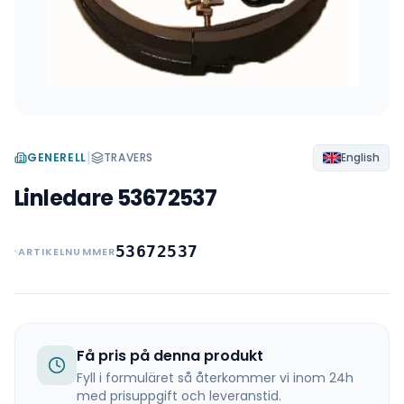
|
GENERELL
TRAVERS
English
Linledare 53672537
53672537
ARTIKELNUMMER
Få pris på denna produkt
Fyll i formuläret så återkommer vi inom 24h
med prisuppgift och leveranstid.