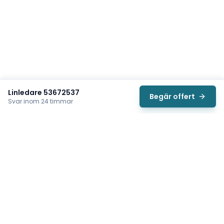
Linledare 53672537
Begär offert
Svar inom 24 timmar
Svea