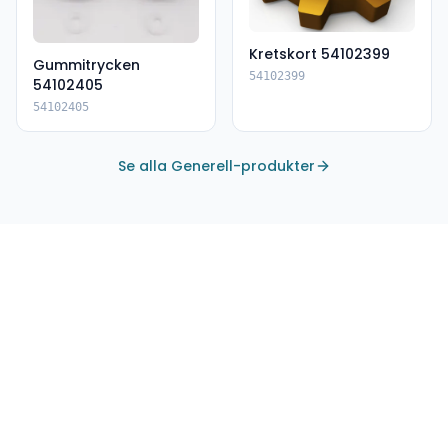
Kretskort 54102399
Gummitrycken
54102399
54102405
54102405
Se alla Generell-produkter