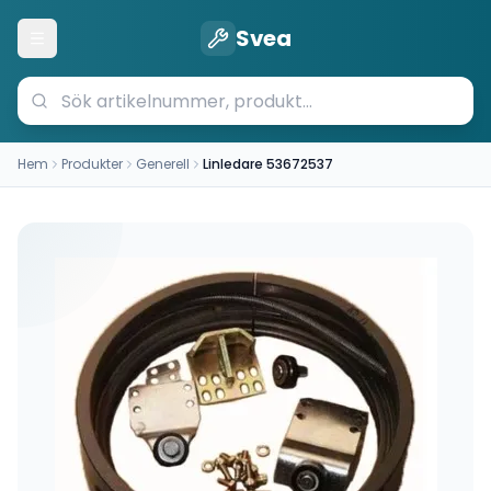
Svea
Öppna meny
Hem
Produkter
Generell
Linledare 53672537