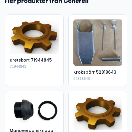
Fler produkter från Generell
Kretskort 71944845
71944845
Krokspärr 52818643
52818643
Manöverdonsknapp