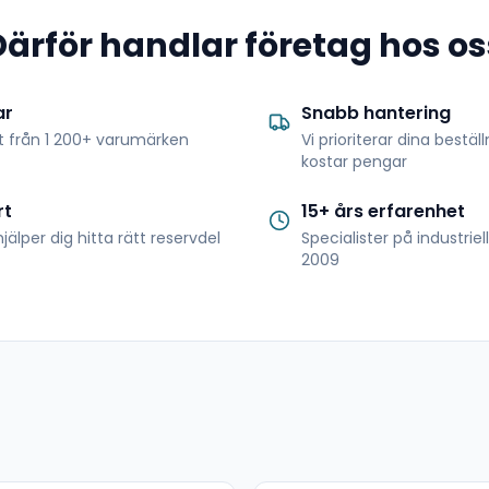
Därför handlar företag hos os
ar
Snabb hantering
t från 1 200+ varumärken
Vi prioriterar dina bestäl
kostar pengar
rt
15+ års erfarenhet
jälper dig hitta rätt reservdel
Specialister på industrie
2009