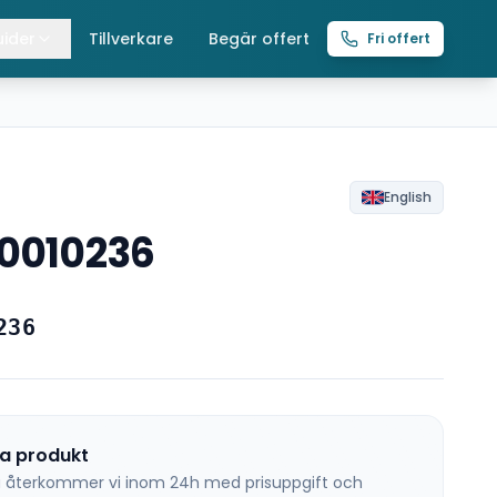
ider
Tillverkare
Begär offert
Fri offert
lla guider
raverser
ättingtelfrar
English
60010236
intelfrar
236
na produkt
 så återkommer vi inom 24h med prisuppgift och