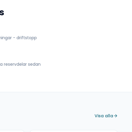
s
lningar - driftstopp
lla reservdelar sedan
Visa alla