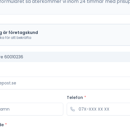
 i formuläret så återkommer vi inom 24 timmar med prisup
g är företagskund
cka för att bekräfta
re 60010236
Telefon
*
de
*