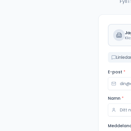
Fyll
Ja
Kli
Linleda
E-post
*
Namn
*
Meddelan