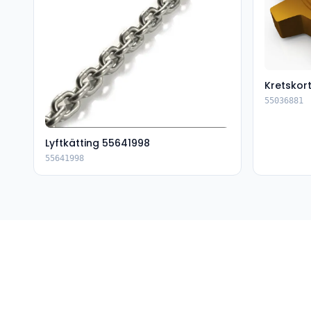
Kretskor
55036881
Lyftkätting 55641998
55641998