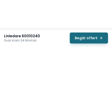
Linledare 60010240
Begär offert
Svar inom 24 timmar
Svea
Vi hjälper svenska underhållsteam hitta rätt reservdelar till
traverser, telfrar, industriportar och hissar — så att