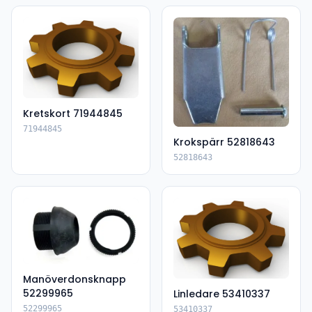
Kretskort 71944845
71944845
Krokspärr 52818643
52818643
Manöverdonsknapp
52299965
Linledare 53410337
52299965
53410337