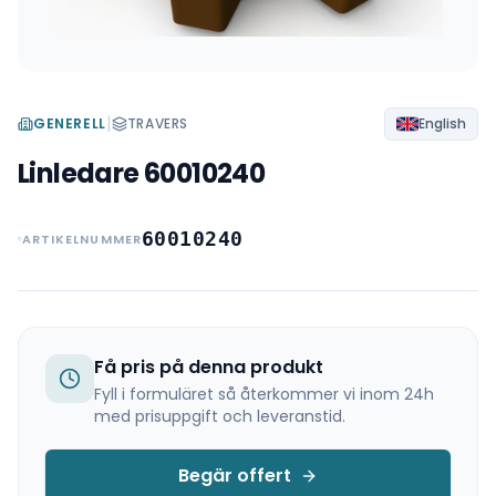
|
GENERELL
TRAVERS
English
Linledare 60010240
60010240
ARTIKELNUMMER
Få pris på denna produkt
Fyll i formuläret så återkommer vi inom 24h
med prisuppgift och leveranstid.
Begär offert