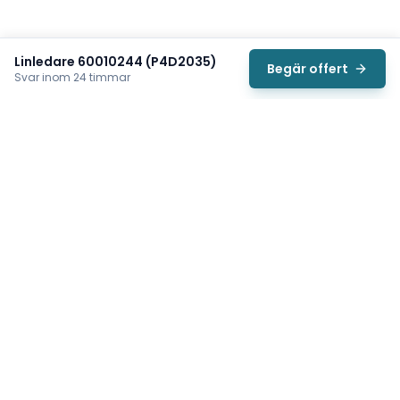
Linledare 60010244 (P4D2035)
Begär offert
Svar inom 24 timmar
Svea
Vi hjälper svenska underhållsteam hitta rätt reservdelar till
traverser, telfrar, industriportar och hissar — så att
produktionen kan fortsätta rulla. Sedan 2009.
Org.nr: 559485-6410