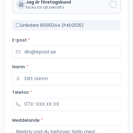
Jag är företagskund
Klicka för att bekräfta
Linledare 60010244 (P4D2035)
E-post
*
Namn
*
Telefon
*
Meddelande
*