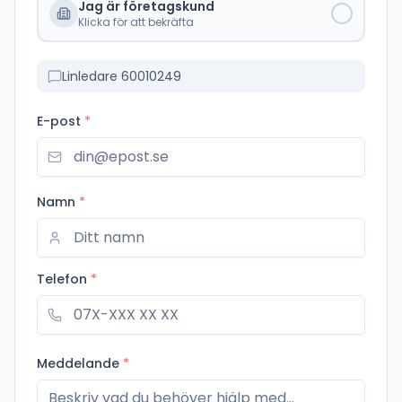
Jag är företagskund
Klicka för att bekräfta
Linledare 60010249
E-post
*
Namn
*
Telefon
*
Meddelande
*