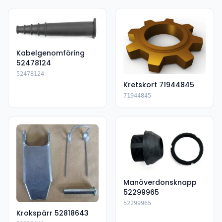
Kabelgenomföring
52478124
52478124
Kretskort 71944845
71944845
Manöverdonsknapp
52299965
52299965
Krokspärr 52818643