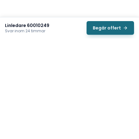
Linledare 60010249
Begär offert
Svar inom 24 timmar
Svea
Vi hjälper svenska underhållsteam hitta rätt reservdelar till
traverser, telfrar, industriportar och hissar — så att
produktionen kan fortsätta rulla. Sedan 2009.
Org.nr: 559485-6410