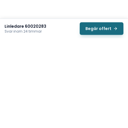
Linledare 60020283
Begär offert
Svar inom 24 timmar
Svea
Vi hjälper svenska underhållsteam hitta rätt reservdelar till
traverser, telfrar, industriportar och hissar — så att
produktionen kan fortsätta rulla. Sedan 2009.
Org.nr: 559485-6410