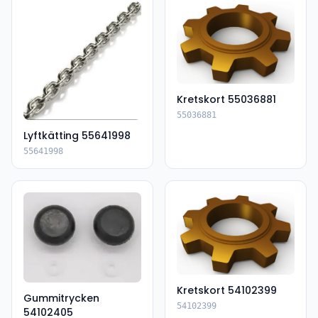
Kretskort 55036881
55036881
Lyftkätting 55641998
55641998
Kretskort 54102399
Gummitrycken
54102399
54102405