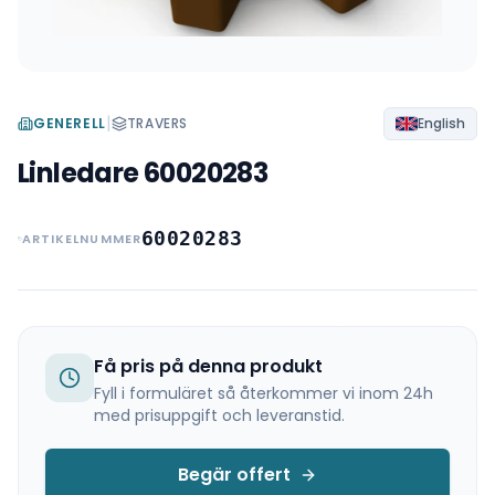
|
GENERELL
TRAVERS
English
Linledare 60020283
60020283
ARTIKELNUMMER
Få pris på denna produkt
Fyll i formuläret så återkommer vi inom 24h
med prisuppgift och leveranstid.
Begär offert