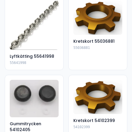
Kretskort 55036881
55036881
Lyftkätting 55641998
55641998
Kretskort 54102399
Gummitrycken
54102399
54102405