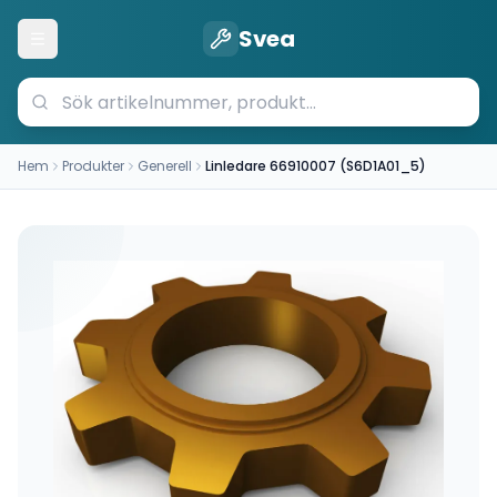
Svea
Öppna meny
Hem
Produkter
Generell
Linledare 66910007 (S6D1A01_5)