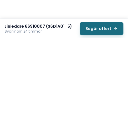
Linledare 66910007 (S6D1A01_5)
Begär offert
Svar inom 24 timmar
Svea
Vi hjälper svenska underhållsteam hitta rätt reservdelar till
traverser, telfrar, industriportar och hissar — så att
produktionen kan fortsätta rulla. Sedan 2009.
Org.nr: 559485-6410