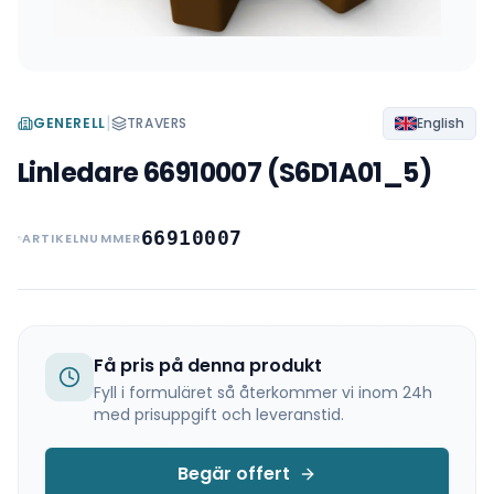
|
GENERELL
TRAVERS
English
Linledare 66910007 (S6D1A01_5)
66910007
ARTIKELNUMMER
Få pris på denna produkt
Fyll i formuläret så återkommer vi inom 24h
med prisuppgift och leveranstid.
Begär offert