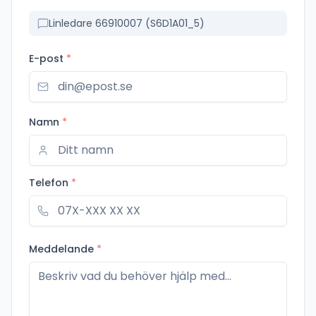
Linledare 66910007 (S6D1A01_5)
E-post
*
Namn
*
Telefon
*
Meddelande
*