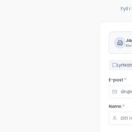
Fyll
Ja
Kli
Lyftkät
E-post
*
Namn
*