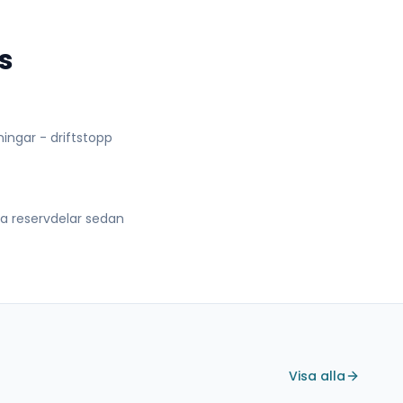
s
lningar - driftstopp
lla reservdelar sedan
Visa alla