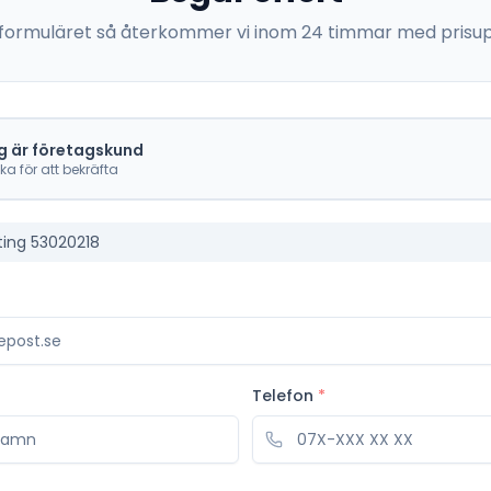
 i formuläret så återkommer vi inom 24 timmar med prisup
g är företagskund
cka för att bekräfta
ting 53020218
Telefon
*