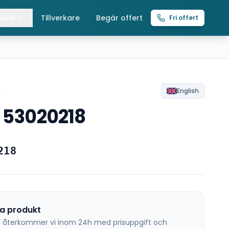
ider
Tillverkare
Begär offert
Fri offert
lla guider
raverser
ättingtelfrar
R
English
g 53020218
intelfrar
218
na produkt
 så återkommer vi inom 24h med prisuppgift och