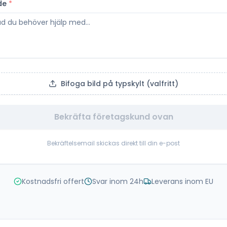
de
*
Bifoga bild på typskylt (valfritt)
Bekräfta företagskund ovan
Bekräftelsemail skickas direkt till din e-post
Kostnadsfri offert
Svar inom 24h
Leverans inom EU