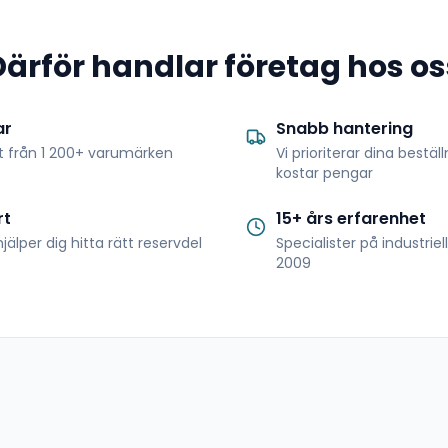
Därför handlar företag hos os
ar
Snabb hantering
t från 1 200+ varumärken
Vi prioriterar dina bestäl
kostar pengar
rt
15+ års erfarenhet
jälper dig hitta rätt reservdel
Specialister på industrie
2009