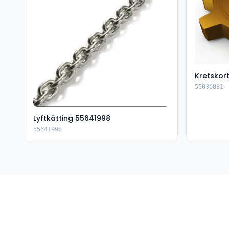
Kretskor
55036881
Lyftkätting 55641998
55641998