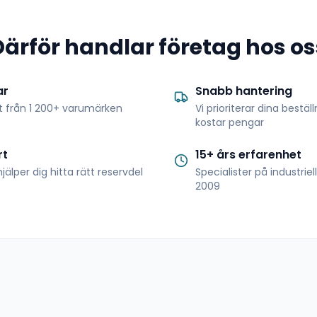
Därför handlar företag hos os
ar
Snabb hantering
t från 1 200+ varumärken
Vi prioriterar dina bestäl
kostar pengar
rt
15+ års erfarenhet
jälper dig hitta rätt reservdel
Specialister på industrie
2009