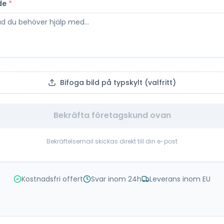
de
*
Bifoga bild på typskylt (valfritt)
Bekräfta företagskund ovan
Bekräftelsemail skickas direkt till din e-post
Kostnadsfri offert
Svar inom 24h
Leverans inom EU