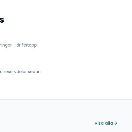
s
lningar - driftstopp
lla reservdelar sedan
Visa alla