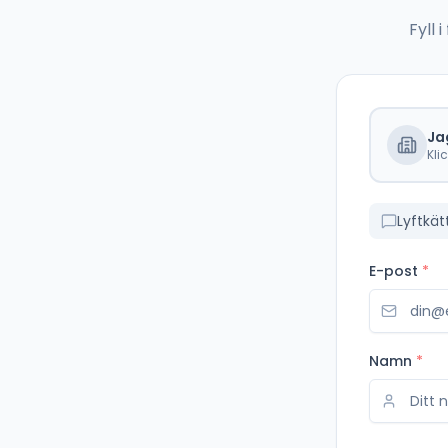
Fyll
Ja
Kli
Lyftkät
E-post
*
Namn
*