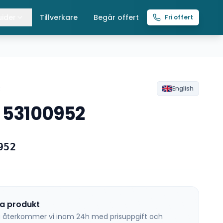
ider
Tillverkare
Begär offert
Fri offert
lla guider
raverser
ättingtelfrar
R
English
g 53100952
intelfrar
952
na produkt
 så återkommer vi inom 24h med prisuppgift och