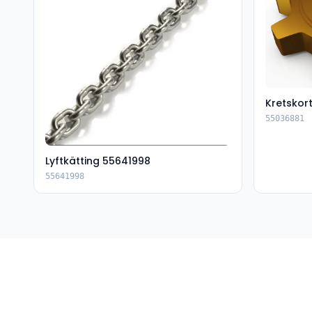
Kretskor
55036881
Lyftkätting 55641998
55641998