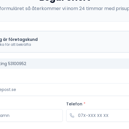
 i formuläret så återkommer vi inom 24 timmar med prisup
g är företagskund
cka för att bekräfta
ting 53100952
Telefon
*