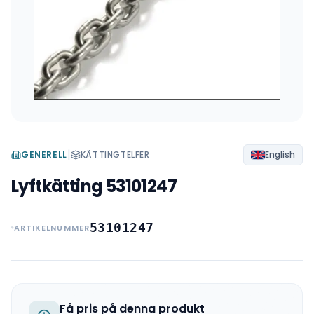
|
GENERELL
KÄTTINGTELFER
English
Lyftkätting 53101247
53101247
ARTIKELNUMMER
Få pris på denna produkt