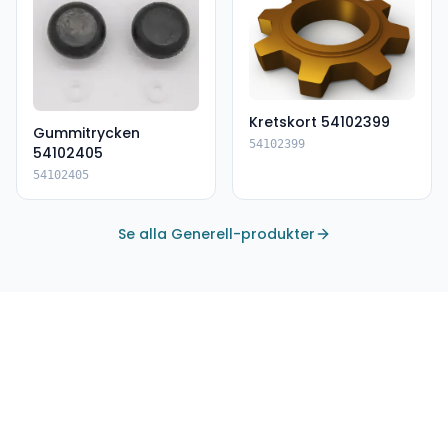
Kretskort 54102399
Gummitrycken
54102399
54102405
54102405
Se alla Generell-produkter