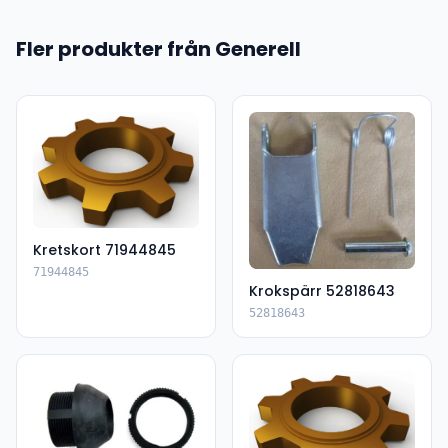
Fler produkter från Generell
Kretskort 71944845
71944845
Krokspärr 52818643
52818643