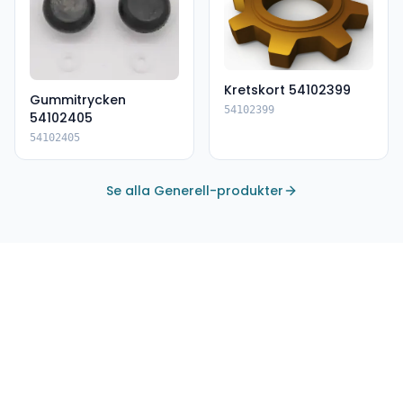
Kretskort 54102399
Gummitrycken
54102399
54102405
54102405
Se alla Generell-produkter