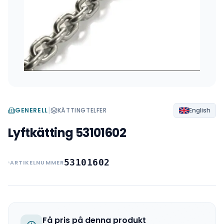
|
GENERELL
KÄTTINGTELFER
English
Lyftkätting 53101602
53101602
ARTIKELNUMMER
Få pris på denna produkt